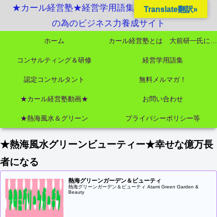
★カール経営塾★経営学用語集起業独立成功MBA
Translate翻訳»
の為のビジネス力養成サイト
ホーム
カール経営塾とは 大前研一氏にビジネス教育界最強講師陣として選ばれました
コンサルティング＆研修
経営学用語集
認定コンサルタント
無料メルマガ！
★カール経営塾動画★
お問い合わせ
★熱海風水＆グリーン
プライバシーポリシー等
★熱海風水グリーンビューティー★幸せな億万長
者になる
熱海グリーンガーデン＆ビューティ
熱海グリーンガーデン＆ビューティ Atami Green Garden &
Beauty