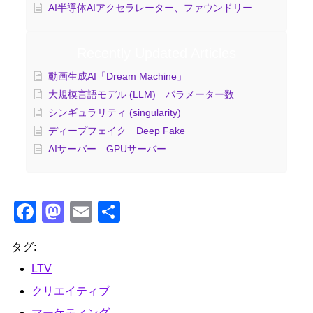
AI半導体AIアクセラレーター、ファウンドリー
Recently Updated Articles
動画生成AI「Dream Machine」
大規模言語モデル (LLM) パラメーター数
シンギュラリティ (singularity)
ディープフェイク Deep Fake
AIサーバー GPUサーバー
F
M
E
共
a
a
m
有
タグ:
c
st
ail
LTV
e
o
クリエイティブ
b
d
マーケティング