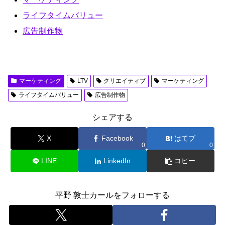
o
o
ライフタイムバリュー
o
n
広告制作物
k
マーケティング
LTV
クリエイティブ
マーケティング
ライフタイムバリュー
広告制作物
シェアする
X
Facebook
はてブ
0
0
LINE
LinkedIn
コピー
平野 敦士カールをフォローする