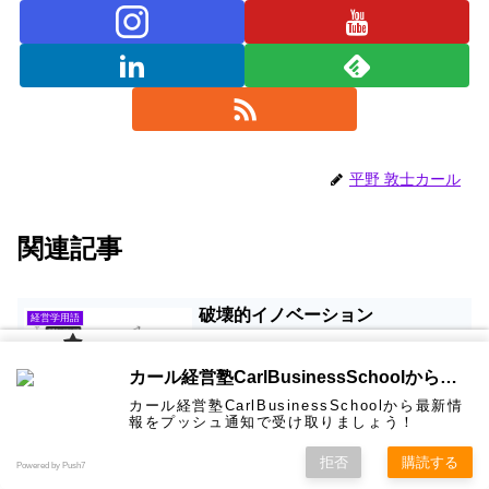
平野 敦士カール
関連記事
破壊的イノベーション
経営学用語
Disruptive innovation
破壊的イノベーションとは、ハーバード
カール経
カール経営塾CarlBusinessSchoolから通知を受け取る
営塾と
ビジネススクール教授のクレイトン・ク
は 大前
リステンセンがイノベーションのジレン
カール経営塾CarlBusinessSchoolから最新情
研一氏に
コンサル
認定コン
★カール
★熱海風
プライバ
マにおいて明らかにした現象です。英語
ビジネス
経営学用
無料メル
お問い合
報をプッシュ通知で受け取りましょう！
ホーム
ティング
サルタン
経営塾動
水＆グリ
シーポリ
教育界最
語集
マガ！
わせ
ではDisruptive innovationです。 クリステ
＆研修
ト
画★
ーン
シー等
強講師陣
ンセンは、技術には「持続的技術」と...
株主資本比率（自己資本比率）と
として選
ファイナンスFinance
拒否
購読する
Powered by Push7
ばれまし
は Capital ratio, Equity ratio
た