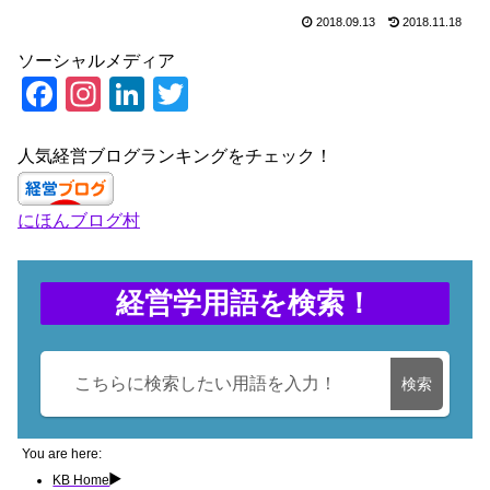
2018.09.13
2018.11.18
ソーシャルメディア
F
In
Li
T
a
st
n
wi
c
a
k
tt
人気経営ブログランキングをチェック！
e
gr
e
er
にほんブログ村
b
a
dI
o
m
n
o
経営学用語を検索！
k
検索
You are here:
KB Home