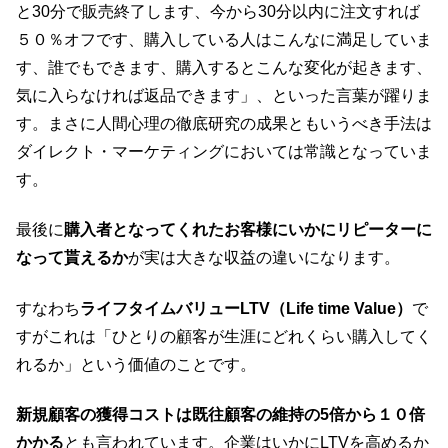
と30分で販売終了します、今から30分以内に注文すれば
５０％オフです、購入している人はこんなに満足していま
す、誰でもできます、購入するとこんな変化が起きます、
気に入らなければ返品できます」、といった言葉が躍りま
す。まさに人間心理の徹底研究の成果ともいうべき手法は
ダイレクト・マーケティングにおいては常識となっていま
す。
最後に
購入者となってくれたお客様にいかにリピーターに
なって貰えるか
が実は大きな収益の違いになります。
すなわち
ライフタイムバリューLTV（Life time Value）
で
すがこれは「ひとりの顧客が生涯にどれくらい購入してく
れるか」という価値のことです。
新規顧客の獲得コストは既往顧客の維持の5倍から１０倍
かかる
とも言われています。企業はいかにLTVを高めるか