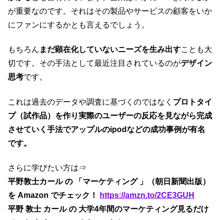
が重要なのです。それはその製品やサービスの顧客をいか
にファンにするかとも言えるでしょう。
もちろん
まだ顕在化していないニーズを生み出す
ことも大
切です。その手法として最近注目されているのが
デザイン
思考
です。
これは過去のデータや調査に基づくのではなく
プロトタイ
プ（試作品）を作り実際のユーザーの反応を見ながら完成
させていく手法でアップルのipodなどの成功事例が有名
です。
さらに学びたい方は⇒
平野敦士カール の 「マーケティング 」（朝日新聞出版）
を Amazon でチェック！
https://amzn.to/2CE3GUH
平野 敦士 カール の 大学4年間のマーケティング見るだけ