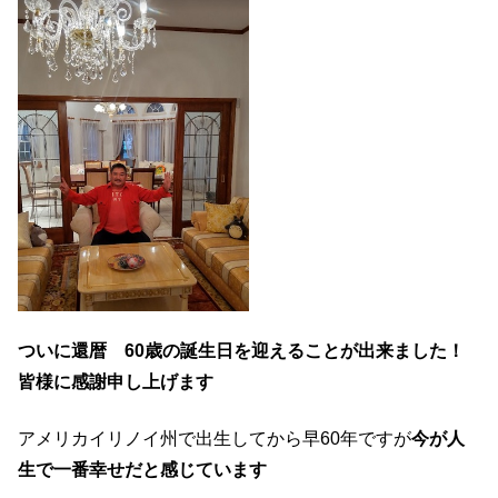
o
k
ついに還暦 60歳の誕生日を迎えることが出来ました！
皆様に感謝申し上げます
アメリカイリノイ州で出生してから早60年ですが
今が人
生で一番幸せだと感じています