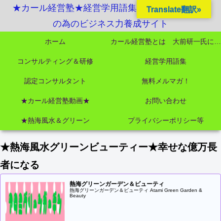
★カール経営塾★経営学用語集起業独立成功MBA
Translate翻訳»
の為のビジネス力養成サイト
ホーム
カール経営塾とは 大前研一氏にビジネス教育界最強講師陣として選ばれました
コンサルティング＆研修
経営学用語集
認定コンサルタント
無料メルマガ！
★カール経営塾動画★
お問い合わせ
★熱海風水＆グリーン
プライバシーポリシー等
★熱海風水グリーンビューティー★幸せな億万長
者になる
熱海グリーンガーデン＆ビューティ
熱海グリーンガーデン＆ビューティ Atami Green Garden &
Beauty