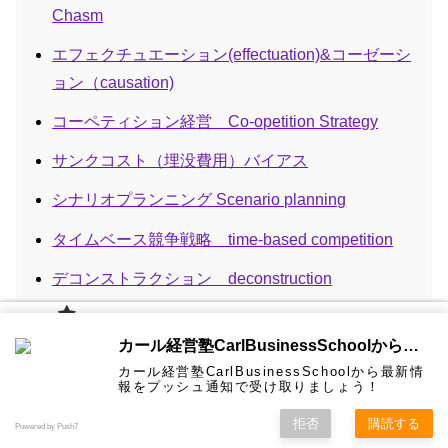
Chasm
エフェクチュエーション(effectuation)&コーゼーシ
ョン（causation)
コーペティション経営 Co-opetition Strategy
サンクコスト（埋没費用）バイアス
シナリオプランニング Scenario planning
タイムベース競争戦略 time-based competition
デコンストラクション deconstruction
デザイン思考 design thinking
カール経
カール経営塾CarlBusinessSchoolから通知を受け取る
営塾と
デジタル・フォレンジック Digital forensics
は 大前
カール経営塾CarlBusinessSchoolから最新情
研一氏に
コンサル
認定コン
★カール
★熱海風
プライバ
ビジネス
経営学用
無料メル
お問い合
報をプッシュ通知で受け取りましょう！
ホーム
ティング
サルタン
経営塾動
水＆グリ
シーポリ
デジュリスタンダード＆デファクトスタンダード
教育界最
語集
マガ！
わせ
＆研修
ト
画★
ーン
シー等
強講師陣
として選
２つの標準化（対義語） 具体例
拒否
購読する
Powered by Push7
ばれまし
た