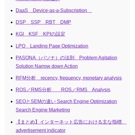
DaaS Device-as-a-Subscription
DSP SSP RBT DMP
KGI KSF KPIの設定
LPO Landing Page Optimization
PASONA（パソナ）の法則 Problem Agitation
Solution Narrow down Action
RFM分析 recency, frequency, monetary analysis
ROS／RMS分析 ROS／RMS Analysis
SEOとSEMの違い Search Engine Optimization
Search Engine Marketing
【まとめ】インターネット広告における主な指標
advertisement indicator