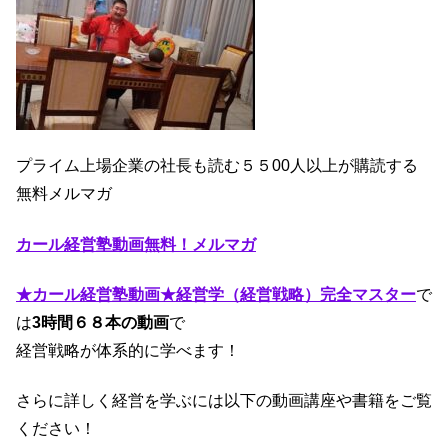
プライム上場企業の社長も読む５５00人以上が購読する
無料メルマガ
カール経営塾動画無料！メルマガ
★カール経営塾動画★経営学（経営戦略）完全マスター
で
は
3時間６８本の動画
で
経営戦略が体系的に学べます！
さらに詳しく経営を学ぶには以下の動画講座や書籍をご覧
ください！