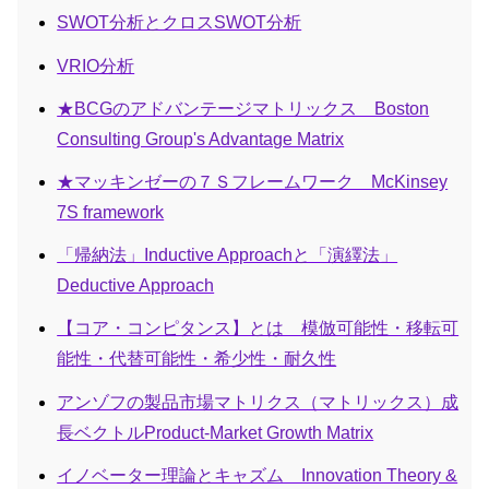
SWOT分析とクロスSWOT分析
VRIO分析
★BCGのアドバンテージマトリックス Boston
Consulting Group's Advantage Matrix
★マッキンゼーの７Ｓフレームワーク McKinsey
7S framework
「帰納法」Inductive Approachと「演繹法」
Deductive Approach
【コア・コンピタンス】とは 模倣可能性・移転可
能性・代替可能性・希少性・耐久性
アンゾフの製品市場マトリクス（マトリックス）成
長ベクトルProduct-Market Growth Matrix
イノベーター理論とキャズム Innovation Theory &