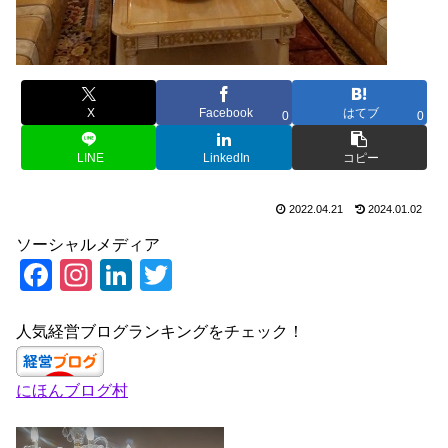
X
Facebook
はてブ
0
0
LINE
LinkedIn
コピー
2022.04.21
2024.01.02
ソーシャルメディア
F
In
Li
T
a
st
n
wi
c
a
k
tt
人気経営ブログランキングをチェック！
e
gr
e
er
にほんブログ村
b
a
dI
o
m
n