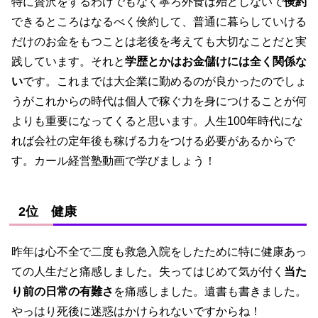
特に贅沢をするわけでもなく寧ろ外食は殆どしないで
倹約
できるところはなるべく倹約して、普通に暮らしていける
だけのお金をもつことは老後を考えても大切なことだと実
践しています。それと
学歴とかはお金儲けには全く関係な
い
です。これまでは大企業に勤めるのが良かったのでしょ
うがこれからの時代は個人で稼ぐ力を身につけることが何
よりも重要になってくると思います。人生100年時代にな
れば会社の定年後も稼げる力をつける必要があるからで
す。カール経営塾動画で学びましょう！
2位 健康
昨年は心不全で二度も救急入院をしたために特に健康あっ
ての人生だと痛感しました。失ってはじめて気が付く
当た
り前の日常の有難さ
を痛感しました。遺書も書きました。
やっはり死後に迷惑はかけられないですからね！