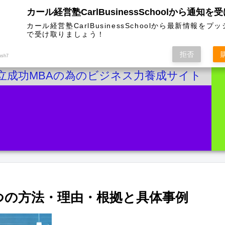
カール経営塾CarlBusinessSchoolから通知を
カール経営塾CarlBusinessSchoolから最新情報をプ
で受け取りましょう！
拒否
ush7
立成功MBAの為のビジネス力養成サイト
5つの方法・理由・根拠と具体事例