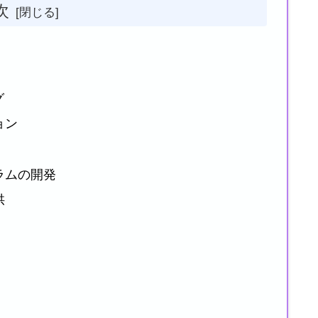
次
グ
ョン
ラムの開発
供