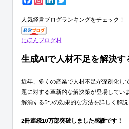
F
In
Li
T
a
st
n
wi
c
a
k
tt
人気経営ブログランキングをチェック！
e
gr
e
er
b
a
dI
にほんブログ村
o
m
n
o
生成AIで人材不足を解決す
k
近年、多くの産業で人材不足が深刻化して
題に対する革新的な解決策が登場していま
解消する5つの効果的な方法を詳しく解説
2冊連続10万部突破しました感謝です！