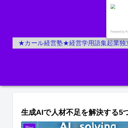
Powered by P
★カール経営塾★経営学用語集起業独
生成AIで人材不足を解決する
Blog