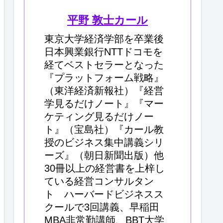
平野 敦士カール
東京大学経済学部を卒業後
日本興業銀行NTTドコモを
経てベストセラーとなった
『プラットフォーム戦略』
（東洋経済新報社）『経営
学見るだけノート』『マー
ケティング見るだけノー
ト』（宝島社）『カール教
授のビジネス集中講義シリ
ーズ』（朝日新聞出版）他
30冊以上の経営書を上梓し
ている経営コンサルタン
ト ハーバードビジネスス
クールで3回講義、早稲田
MBA非常勤講師、BBT大学