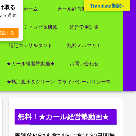
Translate翻訳»
受け取る
ホーム
カール経営塾とは 大前研一氏にビジネス教育界最強講師陣として選ばれました
ッシュ通知
コンサルティング＆研修
経営学用語集
購読する
認定コンサルタント
無料メルマガ！
★カール経営塾動画★
お問い合わせ
★熱海風水＆グリーン
プライバシーポリシー等
無料！★カール経営塾動画★
実践的MBAを学びたい方は 30日間無