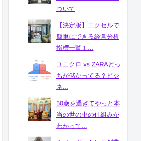
ついて
【決定版】エクセルで
簡単にできる経営分析
指標一覧１...
ユニクロ vs ZARAどっ
ちが儲かってる？ビジ
ネ...
50歳を過ぎてやっと本
当の世の中の仕組みが
わかって...