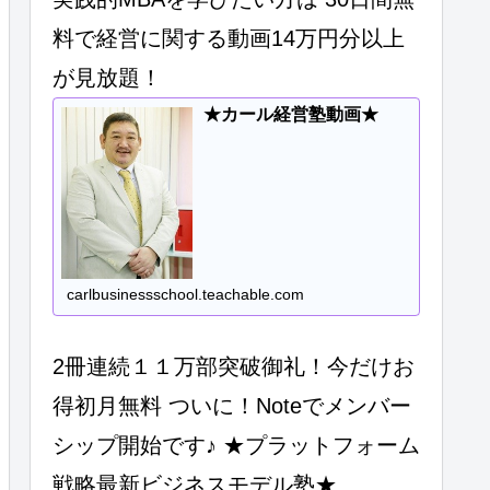
料で経営に関する動画14万円分以上
が見放題！
★カール経営塾動画★
carlbusinessschool.teachable.com
2冊連続１１万部突破御礼！今だけお
得初月無料 ついに！Noteでメンバー
シップ開始です♪ ★プラットフォーム
戦略最新ビジネスモデル塾★