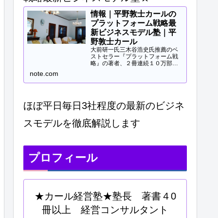
情報｜平野敦士カールの
プラットフォーム戦略最
新ビジネスモデル塾｜平
野敦士カール
大前研一氏三木谷浩史氏推薦のベ
ストセラー『プラットフォーム戦
略』の著者、２冊連続１０万部突
破、40冊以上の著書等と
note.com
Panasonicや日立などの大手企業
研修、大学教授、早稲田MBA非常
勤講師等で培ってきた知見をご提
供します。現役経営コンサル...
ほぼ平日毎日3社程度の最新のビジネ
スモデルを徹底解説します
プロフィール
★カール経営塾★塾長 著書４0
冊以上 経営コンサルタント