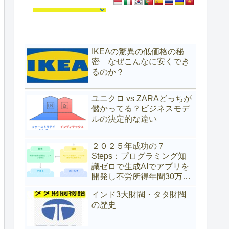
IKEAの驚異の低価格の秘
密 なぜこんなに安くでき
るのか？
ユニクロ vs ZARAどっちが
儲かってる？ビジネスモデ
ルの決定的な違い
２０２５年成功の７
Steps：プログラミング知
識ゼロで生成AIでアプリを
開発し不労所得年間30万ド
ル（約4,700万円）を得た具
インド3大財閥・タタ財閥
体的な方法
の歴史