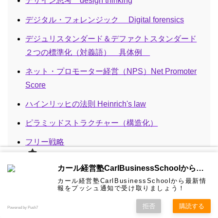
デザイン思考 design thinking
デジタル・フォレンジック Digital forensics
デジュリスタンダード＆デファクトスタンダード
２つの標準化（対義語） 具体例
ネット・プロモーター経営（NPS）Net Promoter
Score
ハインリッヒの法則 Heinrich's law
ピラミッドストラクチャー（構造化）
フリー戦略
フレームワークとは Framework
カール経
カール経営塾CarlBusinessSchoolから通知を受け取る
営塾と
は 大前
ブルー・オーシャン戦略 Blue Ocean Strategy
カール経営塾CarlBusinessSchoolから最新情
研一氏に
コンサル
認定コン
★カール
★熱海風
プライバ
ビジネス
経営学用
無料メル
お問い合
報をプッシュ通知で受け取りましょう！
ホーム
ティング
サルタン
経営塾動
水＆グリ
シーポリ
教育界最
語集
マガ！
わせ
＆研修
ト
画★
ーン
シー等
強講師陣
ポーターのCSV Creating Shared Value
として選
拒否
購読する
Powered by Push7
ばれまし
た