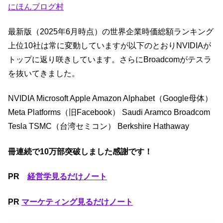
にほんブログ村
b
a
dI
o
m
n
最新版（2025年6月時点）の世界企業時価総額ランキング
o
上位10社は常に変動していますが以下のとおりNVIDIAが
k
トップに返り咲きしています。さらにBroadcomがテスラ
を抜いてきました。
NVIDIA Microsoft Apple Amazon Alphabet（Google母体）
Meta Platforms（旧Facebook） Saudi Aramco Broadcom
Tesla TSMC（台湾セミコン） Berkshire Hathaway
冊連続で10万部突破しました感謝です！
PR
経営学見るだけノート
PR
マーケティング見るだけノート