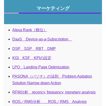
マーケティング
Alexa Rank（順位）
DaaS Device-as-a-Subscription
DSP SSP RBT DMP
KGI KSF KPIの設定
LPO Landing Page Optimization
PASONA（パソナ）の法則 Problem Agitation
Solution Narrow down Action
RFM分析 recency, frequency, monetary analysis
ROS／RMS分析 ROS／RMS Analysis