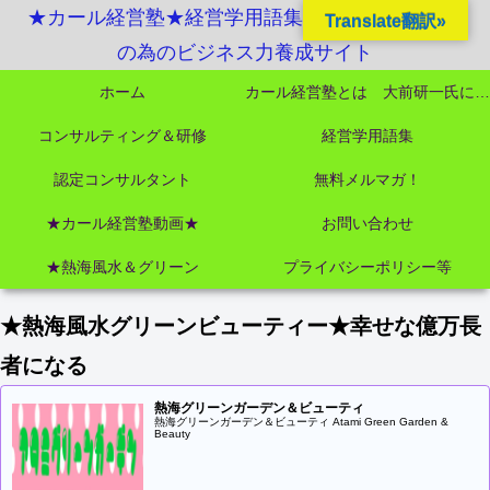
★カール経営塾★経営学用語集起業独立成功MBA
Translate翻訳»
の為のビジネス力養成サイト
ホーム
カール経営塾とは 大前研一氏にビジネス教育界最強講師陣として選ばれました
コンサルティング＆研修
経営学用語集
認定コンサルタント
無料メルマガ！
★カール経営塾動画★
お問い合わせ
★熱海風水＆グリーン
プライバシーポリシー等
★熱海風水グリーンビューティー★幸せな億万長
者になる
熱海グリーンガーデン＆ビューティ
熱海グリーンガーデン＆ビューティ Atami Green Garden &
Beauty