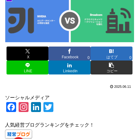
X
Facebook
はてブ
0
0
LINE
LinkedIn
コピー
2025.06.11
ソーシャルメディア
F
In
Li
T
a
st
n
wi
c
a
k
tt
人気経営ブログランキングをチェック！
e
gr
e
er