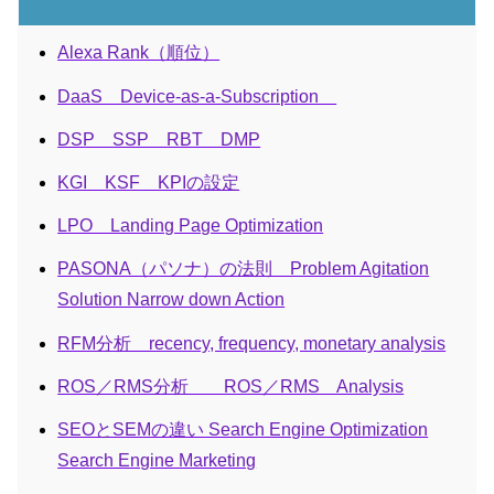
Alexa Rank（順位）
DaaS Device-as-a-Subscription
DSP SSP RBT DMP
KGI KSF KPIの設定
LPO Landing Page Optimization
PASONA（パソナ）の法則 Problem Agitation
Solution Narrow down Action
RFM分析 recency, frequency, monetary analysis
ROS／RMS分析 ROS／RMS Analysis
SEOとSEMの違い Search Engine Optimization
Search Engine Marketing