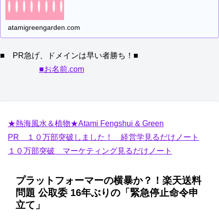
atamigreengarden.com
■ PR急げ、ドメインは早い者勝ち！■
■お名前.com
★熱海風水＆植物★Atami Fengshui & Green
PR １０万部突破しました！ 経営学見るだけノート
１０万部突破 マーケティング見るだけノート
プラットフォーマーの横暴か？！楽天送料
問題 公取委 16年ぶりの「緊急停止命令申
立て」