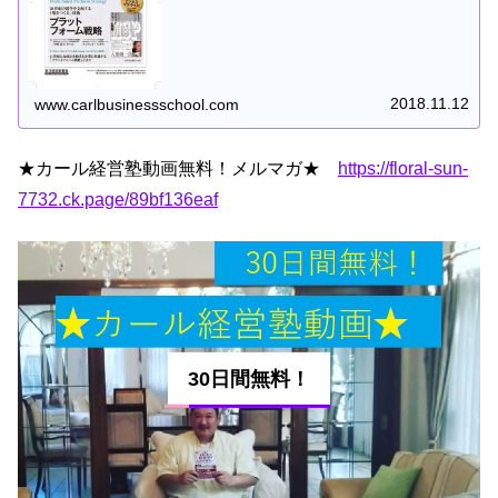
ットフォーム）に載せることで、外部ネットワーク効果を
生み出し、一企業という枠を超...
2018.11.12
www.carlbusinessschool.com
★カール経営塾動画無料！メルマガ★
https://floral-sun-
7732.ck.page/89bf136eaf
30日間無料！