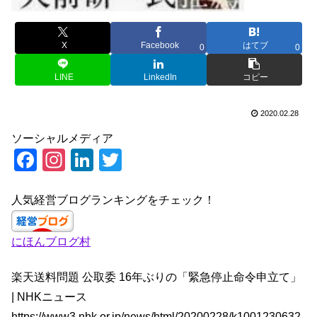
X
Facebook
はてブ
0
0
LINE
LinkedIn
コピー
2020.02.28
ソーシャルメディア
F
In
Li
T
a
st
n
wi
c
a
k
tt
人気経営ブログランキングをチェック！
e
gr
e
er
にほんブログ村
b
a
dI
o
m
n
楽天送料問題 公取委 16年ぶりの「緊急停止命令申立て」
o
| NHKニュース
https://www3.nhk.or.jp/news/html/20200228/k1001230632