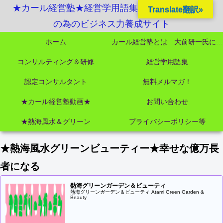
★カール経営塾★経営学用語集起業独立成功MBA
Translate翻訳»
の為のビジネス力養成サイト
ホーム
カール経営塾とは 大前研一氏にビジネス教育界最強講師陣として選ばれました
コンサルティング＆研修
経営学用語集
認定コンサルタント
無料メルマガ！
★カール経営塾動画★
お問い合わせ
★熱海風水＆グリーン
プライバシーポリシー等
★熱海風水グリーンビューティー★幸せな億万長
者になる
熱海グリーンガーデン＆ビューティ
熱海グリーンガーデン＆ビューティ Atami Green Garden &
Beauty