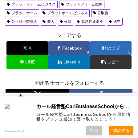
b
d
プラットフォームビジネス
プラットフォーム戦略
o
o
プラットホーム
プラットホームビジネス
公取委
o
n
公正取引委員会
楽天
横暴
緊急停止命令
送料
k
シェアする
X
Facebook
はてブ
0
0
LINE
LinkedIn
コピー
平野 敦士カールをフォローする
カール経
カール経営塾CarlBusinessSchoolから通知を受け取る
営塾と
は 大前
カール経営塾CarlBusinessSchoolから最新情
研一氏に
コンサル
認定コン
★カール
★熱海風
プライバ
ビジネス
経営学用
無料メル
お問い合
報をプッシュ通知で受け取りましょう！
ホーム
ティング
サルタン
経営塾動
水＆グリ
シーポリ
教育界最
語集
マガ！
わせ
＆研修
ト
画★
ーン
シー等
強講師陣
として選
拒否
購読する
Powered by Push7
ばれまし
た