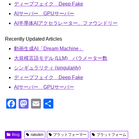
ディープフェイク Deep Fake
AIサーバー GPUサーバー
AI半導体AIアクセラレーター、ファウンドリー
Recently Updated Articles
動画生成AI「Dream Machine」
大規模言語モデル (LLM) パラメーター数
シンギュラリティ (singularity)
ディープフェイク Deep Fake
AIサーバー GPUサーバー
F
M
E
共
a
a
m
有
c
st
ail
e
o
Blog
rakuten
プラットフォーマー
プラットフォーム