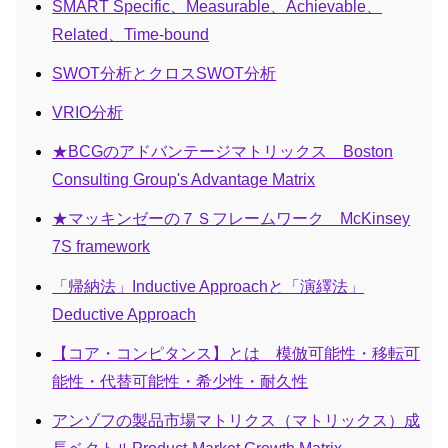
SMART Specific、Measurable、Achievable、
Related、Time-bound
SWOT分析とクロスSWOT分析
VRIO分析
★BCGのアドバンテージマトリックス Boston
Consulting Group's Advantage Matrix
★マッキンゼーの７Ｓフレームワーク McKinsey
7S framework
「帰納法」Inductive Approachと「演繹法」
Deductive Approach
【コア・コンピタンス】とは 模倣可能性・移転可
能性・代替可能性・希少性・耐久性
アンゾフの製品市場マトリクス（マトリックス）成