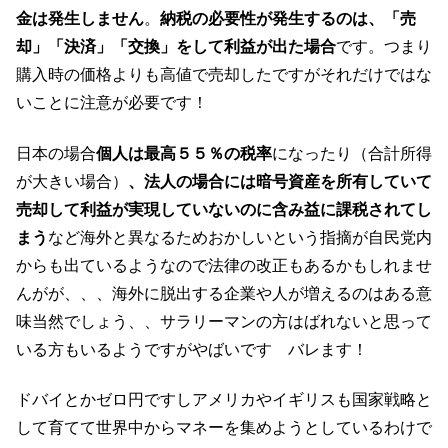
金は発生しません
。
納税の必要性が発生するのは、「売
却」「決済」「交換」をして利益が出た場合
です。つまり
購入時の価格よりも高値で売却したですがそれだけではな
いことに注意が必要です！
日本の場合
個人は最高５５％の税率
になったり（合計所得
が大きい場合）
、法人の場合には暗号資産を所有していて
売却して利益が実現していないのに含み益に課税されてし
まう
など海外と異なるためおかしいという指摘が自民党内
からも出ているようなので法律の改正もあるかもしれませ
んがが、、、海外に脱出する企業や人が増えるのはある意
味当然でしょう、、サラリーマンの方はばれないと思って
いる方もいるようですがやばいです バレます！
ドバイとかゼロ円ですしアメリカやイギリスも国家戦略と
して育てて
世界中からマネーを集めようとしている
わけで