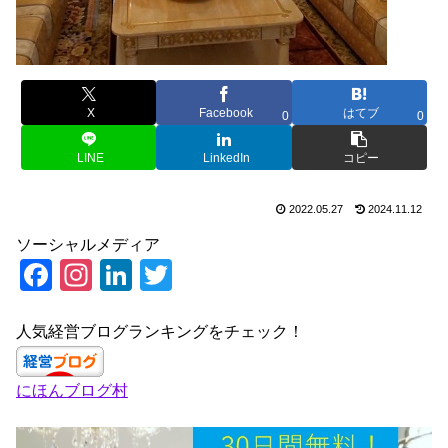
X
Facebook
はてブ
0
0
LINE
LinkedIn
コピー
2022.05.27
2024.11.12
ソーシャルメディア
F
In
Li
T
a
st
n
wi
c
a
k
tt
人気経営ブログランキングをチェック！
e
gr
e
er
にほんブログ村
b
a
dI
o
m
n