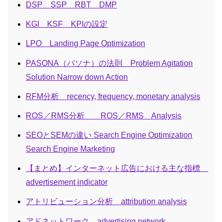
DSP SSP RBT DMP
KGI KSF KPIの設定
LPO Landing Page Optimization
PASONA（パソナ）の法則 Problem Agitation
Solution Narrow down Action
RFM分析 recency, frequency, monetary analysis
ROS／RMS分析 ROS／RMS Analysis
SEOとSEMの違い Search Engine Optimization
Search Engine Marketing
【まとめ】インターネット広告における主な指標
advertisement indicator
アトリビューション分析 attribution analysis
アドネットワーク advertising network