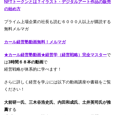
NFTトークンとは？イラスト・デジタルアート作品の販売
の始め方
プライム上場企業の社長も読む６０００人以上が購読する
無料メルマガ
カール経営塾動画無料！メルマガ
★カール経営塾動画★経営学（経営戦略）完全マスター
で
は
3時間６８本の動画
で
経営戦略が体系的に学べます！
さらに詳しく経営を学ぶには以下の動画講座や書籍をご覧
ください！
大前研一氏、三木谷浩史氏、内田和成氏、土井英司氏が推
薦
する