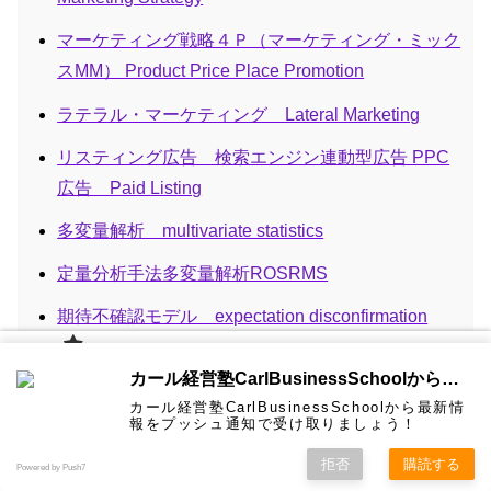
マーケティング戦略４Ｐ（マーケティング・ミック
スMM） Product Price Place Promotion
ラテラル・マーケティング Lateral Marketing
リスティング広告 検索エンジン連動型広告 PPC
広告 Paid Listing
多変量解析 multivariate statistics
定量分析手法多変量解析ROSRMS
期待不確認モデル expectation disconfirmation
model
カール経
カール経営塾CarlBusinessSchoolから通知を受け取る
営塾と
炎上マーケティング flaming marketing
は 大前
カール経営塾CarlBusinessSchoolから最新情
研一氏に
コンサル
認定コン
★カール
★熱海風
プライバ
ビジネス
経営学用
無料メル
お問い合
報をプッシュ通知で受け取りましょう！
ホーム
ティング
サルタン
経営塾動
水＆グリ
シーポリ
経験価値マーケティング Experiential Marketing
教育界最
語集
マガ！
わせ
＆研修
ト
画★
ーン
シー等
強講師陣
として選
拒否
購読する
Powered by Push7
ばれまし
行動ターゲティング広告とリターゲティング BTA
た