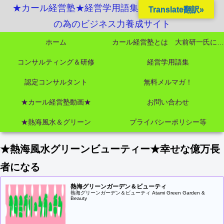
★カール経営塾★経営学用語集起業独立成功MBA
Translate翻訳»
の為のビジネス力養成サイト
ホーム
カール経営塾とは 大前研一氏にビジネス教育界最強講師陣として選ばれました
コンサルティング＆研修
経営学用語集
認定コンサルタント
無料メルマガ！
★カール経営塾動画★
お問い合わせ
★熱海風水＆グリーン
プライバシーポリシー等
★熱海風水グリーンビューティー★幸せな億万長
者になる
熱海グリーンガーデン＆ビューティ
熱海グリーンガーデン＆ビューティ Atami Green Garden &
Beauty