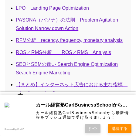
LPO Landing Page Optimization
PASONA（パソナ）の法則 Problem Agitation
Solution Narrow down Action
RFM分析 recency, frequency, monetary analysis
ROS／RMS分析 ROS／RMS Analysis
SEOとSEMの違い Search Engine Optimization
Search Engine Marketing
【まとめ】インターネット広告における主な指標
advertisement indicator
カール経
アトリビューション分析 attribution analysis
カール経営塾CarlBusinessSchoolから通知を受け取る
営塾と
は 大前
カール経営塾CarlBusinessSchoolから最新情
研一氏に
コンサル
認定コン
★カール
★熱海風
プライバ
アドネットワーク advertising network
ビジネス
経営学用
無料メル
お問い合
報をプッシュ通知で受け取りましょう！
ホーム
ティング
サルタン
経営塾動
水＆グリ
シーポリ
教育界最
語集
マガ！
わせ
＆研修
ト
画★
ーン
シー等
強講師陣
として選
アドベリフィケーション Ad-verification
拒否
購読する
Powered by Push7
ばれまし
た