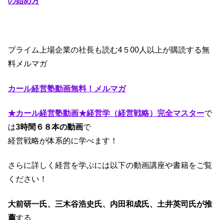
の始め方
プライム上場企業の社長も読む4５00人以上が購読する無
料メルマガ
カール経営塾動画無料！メルマガ
★カール経営塾動画★経営学（経営戦略）完全マスター
で
は
3時間６８本の動画
で
経営戦略が体系的に学べます！
さらに詳しく経営を学ぶには以下の動画講座や書籍をご覧
ください！
大前研一氏、三木谷浩史氏、内田和成氏、土井英司氏が推
薦
する