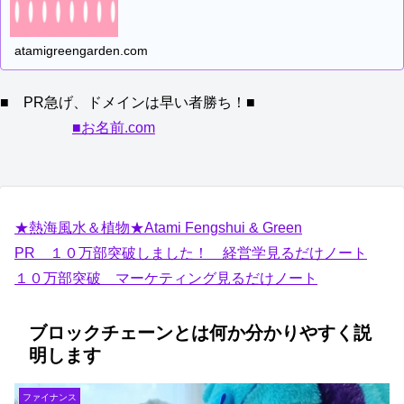
atamigreengarden.com
■ PR急げ、ドメインは早い者勝ち！■
■お名前.com
★熱海風水＆植物★Atami Fengshui & Green
PR １０万部突破しました！ 経営学見るだけノート
１０万部突破 マーケティング見るだけノート
ブロックチェーンとは何か分かりやすく説
明します
ファイナンス