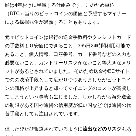
額は4年おきに半減する仕組みです。このため単位
（BTC）当りのビットコインの価値と予想するマイナー
による採掘競争が過熱することもあります。
元々ビットコインは銀行の送金手数料やクレジットカード
の手数料より安価にできること、365日24時間利用可能で
あること、個人情報、口座番号、カード番号などの入力も
必要ないこと、カントリーリスクがないこと等大きなメリ
ットがあるとされていました。 そのため送金やECサイト
でのの決済手段として広がりつつありましたがビットコイ
ンの価格が上昇すると却ってマイニングのコストが高騰し
てしまうという事態も生じました。しかしながら海外送金
の制限がある国や通貨の信用度が低い国などでは通貨の代
替手段としても注目されています。
但したびたび報道されているように
流出などのリスク
もあ