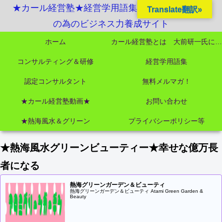
★カール経営塾★経営学用語集起業独立成功MBA
Translate翻訳»
の為のビジネス力養成サイト
ホーム
カール経営塾とは 大前研一氏にビジネス教育界最強講師陣として選ばれました
コンサルティング＆研修
経営学用語集
認定コンサルタント
無料メルマガ！
★カール経営塾動画★
お問い合わせ
★熱海風水＆グリーン
プライバシーポリシー等
★熱海風水グリーンビューティー★幸せな億万長
者になる
熱海グリーンガーデン＆ビューティ
熱海グリーンガーデン＆ビューティ Atami Green Garden &
Beauty