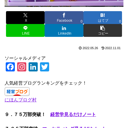
X
Facebook
はてブ
0
0
LINE
LinkedIn
コピー
2022.05.26
2022.11.01
ソーシャルメディア
F
In
Li
T
a
st
n
wi
c
a
k
tt
人気経営ブログランキングをチェック！
e
gr
e
er
にほんブログ村
b
a
dI
o
m
n
９．７５万部突破！
経営学見るだけノート
o