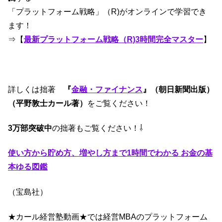
「プラットフォーム戦略」（R)がオンラインで学習でき
ます！
⇒【
最新プラットフォーム戦略（R)3時間完全マスター
】
詳しくは拙著
『
金融・ファイナンス
』（朝日新聞出版）
（平野敦士カール著）
をご覧ください！
3万部突破中
の拙著もご覧ください！⇩
使い方から貯め方、増やし方まで1時間でわかる お金の基
本ゆる図鑑
（宝島社）
★カール経営塾動画★では経営MBAのプラットフォーム