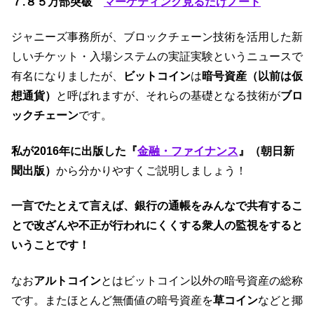
k
７.
８５万部突破
マーケティング見るだけノート
ジャニーズ事務所が、ブロックチェーン技術を活用した新
しいチケット・入場システムの実証実験というニュースで
有名になりましたが、
ビットコイン
は
暗号資産（以前は仮
想通貨）
と呼ばれますが、それらの基礎となる技術が
ブロ
ックチェーン
です。
私が2016年に出版した『
金融・ファイナンス
』（朝日新
聞出版）
から分かりやすくご説明しましょう！
一言でたとえて言えば、銀行の通帳をみんなで共有するこ
とで改ざんや不正が行われにくくする衆人の監視をすると
いうことです！
なお
アルトコイン
とはビットコイン以外の暗号資産の総称
です。またほとんど無価値の暗号資産を
草コイン
などと揶