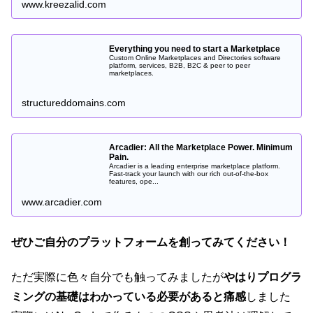
www.kreezalid.com
Everything you need to start a Marketplace
Custom Online Marketplaces and Directories software
platform, services, B2B, B2C & peer to peer
marketplaces.
structureddomains.com
Arcadier: All the Marketplace Power. Minimum
Pain.
Arcadier is a leading enterprise marketplace platform.
Fast-track your launch with our rich out-of-the-box
features, ope...
www.arcadier.com
ぜひご自分のプラットフォームを創ってみてください！
ただ実際に色々自分でも触ってみましたが
やはりプログラ
ミングの基礎はわかっている必要があると痛感
しました