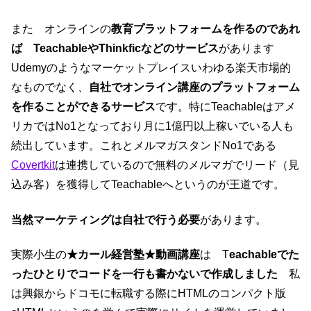
また オンラインの
教育プラットフォームを作るのであれ
ば TeachableやThinkficなどのサービス
があります
Udemyのようなマーケットプレイスいわゆる楽天市場的
なものでなく、
自社でオンライン講座のプラットフォーム
を作ることができるサービス
です。特にTeachableはアメ
リカではNo1となっており月に1億円以上稼いでいる人も
続出しています。これとメルマガスタンドNo1である
Covertkit
は連携しているので無料のメルマガでリード（見
込み客）を獲得してTeachableへというのが王道です。
当然マーケティングは自社で行う必要
があります。
実際小生の
★カール経営塾★動画講座
は T
eachable
でた
ったひとりでコードを一行も書かないで作成しました
私
は興銀からドコモに転職する際にHTMLのコンパクト版