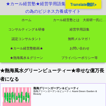
★カール経営塾★経営学用語集起業独立成功MBA
Translate翻訳»
の為のビジネス力養成サイト
ホーム
カール経営塾とは 大前研一氏にビジネス教育界最強講師陣として選ばれました
コンサルティング＆研修
経営学用語集
認定コンサルタント
無料メルマガ！
★カール経営塾動画★
お問い合わせ
★熱海風水＆グリーン
プライバシーポリシー等
★熱海風水グリーンビューティー★幸せな億万長
者になる
熱海グリーンガーデン＆ビューティ
熱海グリーンガーデン＆ビューティ Atami Green Garden &
Beauty