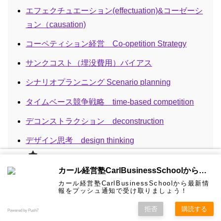
エフェクチュエーション(effectuation)&コーゼーシ
ョン（causation)
コーペティション経営 Co-opetition Strategy
サンクコスト（埋没費用）バイアス
シナリオプランニング Scenario planning
タイムベース競争戦略 time-based competition
デコンストラクション deconstruction
デザイン思考 design thinking
デジタル・フォレンジック Digital forensics
カール経
カール経営塾CarlBusinessSchoolから通知を受け取る
営塾と
は 大前
デジュリスタンダード＆デファクトスタンダード
カール経営塾CarlBusinessSchoolから最新情
研一氏に
コンサル
認定コン
★カール
★熱海風
プライバ
ビジネス
経営学用
無料メル
お問い合
報をプッシュ通知で受け取りましょう！
２つの標準化（対義語） 具体例
ホーム
ティング
サルタン
経営塾動
水＆グリ
シーポリ
教育界最
語集
マガ！
わせ
＆研修
ト
画★
ーン
シー等
強講師陣
として選
拒否
購読する
ネット・プロモーター経営（NPS）Net Promoter
Powered by Push7
ばれまし
た