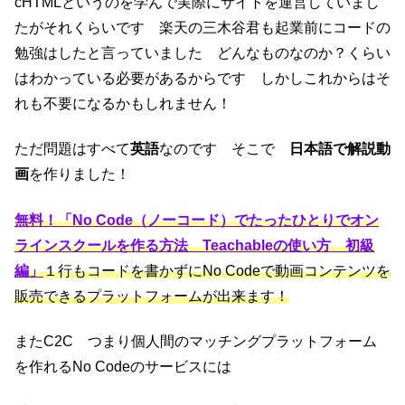
cHTMLというのを学んで実際にサイトを運営していまし
たがそれくらいです 楽天の三木谷君も起業前にコードの
勉強はしたと言っていました どんなものなのか？くらい
はわかっている必要があるからです しかしこれからはそ
れも不要になるかもしれません！
ただ問題はすべて
英語
なのです そこで
日本語で解説動
画
を作りました！
無料！「No Code（ノーコード）でたったひとりでオン
ラインスクールを作る方法 Teachableの使い方 初級
編」
１行もコードを書かずにNo Codeで動画コンテンツを
販売できるプラットフォームが出来ます！
またC2C つまり個人間のマッチングプラットフォーム
を作れるNo Codeのサービスには