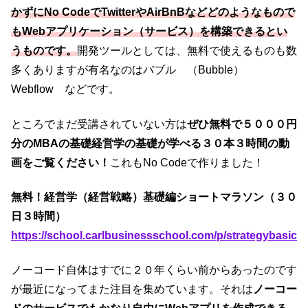
かずにNo CodeでTwitterやAirBnBなどどのようなもので
もWebアプリケーション（サービス）を構築できるとい
うものです。
開発ツールとしては、無料で使えるものも数
多くありますが有名なのはバブル （Bubble）
Webflow などです。
ところでまだ受講されていない方は
ぜひ無料で５０００円
分のMBAの基礎経営学の基礎が学べる３０本３時間の動
画をご覧ください！
これもNo Codeで作りました！
無料！経営学（経営戦略）基礎編ショートマラソン（３０
日３時間）
https://school.carlbusinessschool.com/p/strategybasic
ノーコード自体はすでに２０年くらい前からあったのです
が最近になってまた注目を集めています。それは
ノーコー