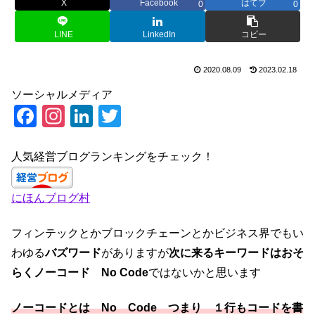
X
Facebook
はてブ
0
0
LINE
LinkedIn
コピー
2020.08.09
2023.02.18
ソーシャルメディア
F
In
Li
T
a
st
n
wi
c
a
k
tt
人気経営ブログランキングをチェック！
e
gr
e
er
にほんブログ村
b
a
dI
o
m
n
フィンテックとかブロックチェーンとかビジネス界でもい
o
わゆる
バズワード
がありますが
次に来るキーワードはおそ
k
らくノーコード No Code
ではないかと思います
ノーコードとは No Code つまり １行もコードを書