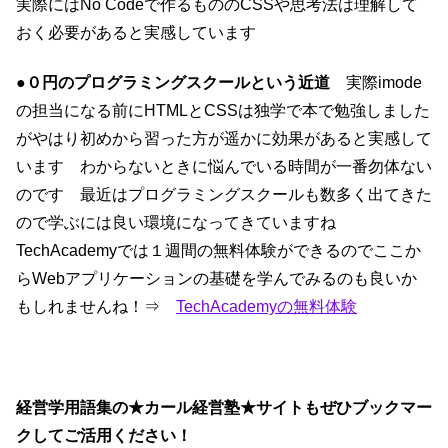
実際にはNo Codeで作るもののCSSや思考法は理解して
おく必要があると実感しています
●０円のプログラミングスクールという近道
実際imode
の担当になる前にHTMLとCSSは独学で本で勉強しました
がやはり初めから習った方が遥かに効果があると実感して
います わからないときに悩んでいる時間が一番勿体ない
のです 最近はプログラミングスクールも数多く出てきた
ので学ぶには良い環境になってきていますね
TechAcademyでは１週間の無料体験ができるのでここか
らWebアプリケーションの基礎を学んでみるのも良いか
もしれませんね！⇒
TechAcademyの無料体験
経営学用語集の★カール経営塾★サイトもぜひブックマー
クしてご活用ください！