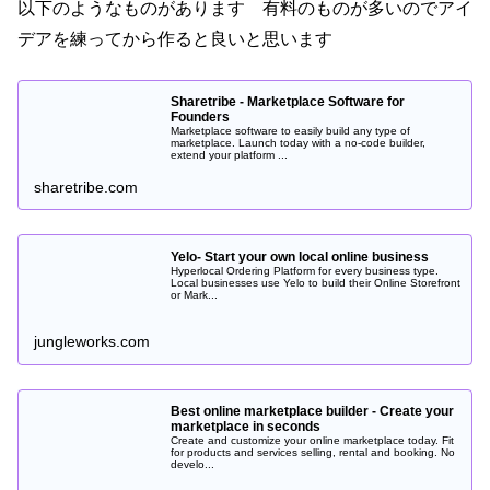
以下のようなものがあります 有料のものが多いのでアイ
デアを練ってから作ると良いと思います
Sharetribe - Marketplace Software for
Founders
Marketplace software to easily build any type of
marketplace. Launch today with a no-code builder,
extend your platform ...
sharetribe.com
Yelo- Start your own local online business
Hyperlocal Ordering Platform for every business type.
Local businesses use Yelo to build their Online Storefront
or Mark...
jungleworks.com
Best online marketplace builder - Create your
marketplace in seconds
Create and customize your online marketplace today. Fit
for products and services selling, rental and booking. No
develo...