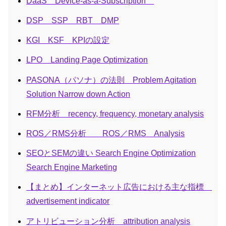
DaaS Device-as-a-Subscription
DSP SSP RBT DMP
KGI KSF KPIの設定
LPO Landing Page Optimization
PASONA（パソナ）の法則 Problem Agitation
Solution Narrow down Action
RFM分析 recency, frequency, monetary analysis
ROS／RMS分析 ROS／RMS Analysis
SEOとSEMの違い Search Engine Optimization
Search Engine Marketing
【まとめ】インターネット広告における主な指標
advertisement indicator
アトリビューション分析 attribution analysis