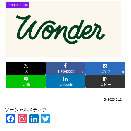
ビジネスモデル
X
Facebook
はてブ
0
0
LINE
LinkedIn
コピー
2025.01.14
ソーシャルメディア
F
In
Li
T
a
st
n
wi