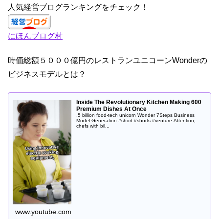
c
a
k
tt
人気経営ブログランキングをチェック！
e
gr
e
er
にほんブログ村
b
a
dI
o
m
n
時価総額５０００億円のレストランユニコーンWonderの
o
ビジネスモデルとは？
k
Inside The Revolutionary Kitchen Making 600
Premium Dishes At Once
.5 billion food-tech unicorn Wonder 7Steps Business
Model Generation #short #shorts #venture Attention,
chefs with bil...
www.youtube.com