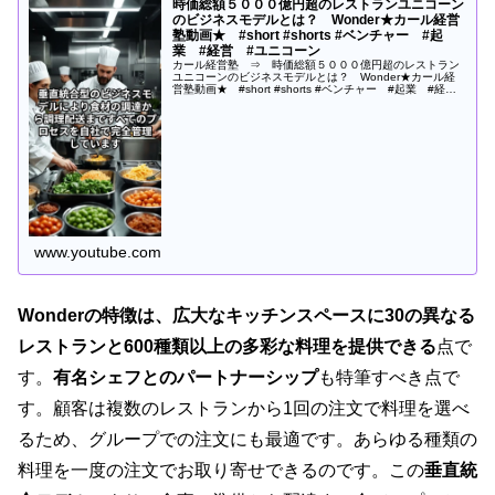
時価総額５０００億円超のレストランユニコーン
のビジネスモデルとは？ Wonder★カール経営
塾動画★ #short #shorts #ベンチャー #起
業 #経営 #ユニコーン
カール経営塾 ⇒ 時価総額５０００億円超のレストラン
ユニコーンのビジネスモデルとは？ Wonder★カール経
営塾動画★ #short #shorts #ベンチャー #起業 #経
営 #ユニコーン著書４0冊以上の平野敦士カールによる動
画塾です！...
www.youtube.com
Wonderの特徴は、広大なキッチンスペースに30の異なる
レストランと600種類以上の多彩な料理を提供できる
点で
す。
有名シェフとのパートナーシップ
も特筆すべき点で
す。顧客は複数のレストランから1回の注文で料理を選べ
るため、グループでの注文にも最適です。あらゆる種類の
料理を一度の注文でお取り寄せできるのです。この
垂直統