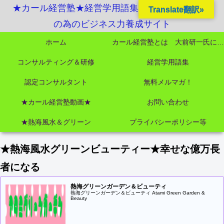
★カール経営塾★経営学用語集起業独立成功MBA
Translate翻訳»
の為のビジネス力養成サイト
ホーム
カール経営塾とは 大前研一氏にビジネス教育界最強講師陣として選ばれました
コンサルティング＆研修
経営学用語集
認定コンサルタント
無料メルマガ！
★カール経営塾動画★
お問い合わせ
★熱海風水＆グリーン
プライバシーポリシー等
★熱海風水グリーンビューティー★幸せな億万長
者になる
熱海グリーンガーデン＆ビューティ
熱海グリーンガーデン＆ビューティ Atami Green Garden &
Beauty