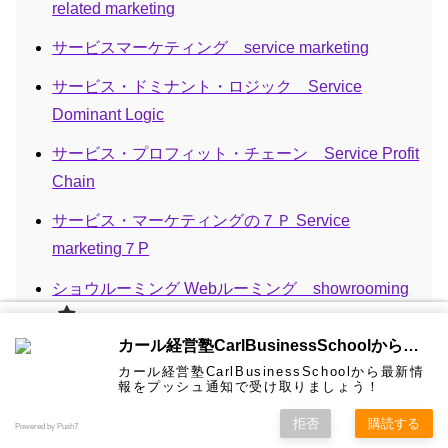
related marketing
サービスマーケティング service marketing
サービス・ドミナント・ロジック Service
Dominant Logic
サービス・プロフィット・チェーン Service Profit
Chain
サービス・マーケティングの７Ｐ Service
marketing７P
ショウルーミング Webルーミング showrooming
ソーシャルグラフ social graph
カール経
カール経営塾CarlBusinessSchoolから通知を受け取る
営塾と
は 大前
ソーシャルリスニング・傾聴 Social Listening
カール経営塾CarlBusinessSchoolから最新情
研一氏に
コンサル
認定コン
★カール
★熱海風
プライバ
ビジネス
経営学用
無料メル
お問い合
報をプッシュ通知で受け取りましょう！
ホーム
ティング
サルタン
経営塾動
水＆グリ
シーポリ
教育界最
語集
マガ！
わせ
＆研修
ト
画★
ーン
シー等
ソーシャル戦略 Social Platform Strategy
強講師陣
として選
拒否
購読する
Powered by Push7
ばれまし
ダイレクト・マーケティング Direct Marketing
た