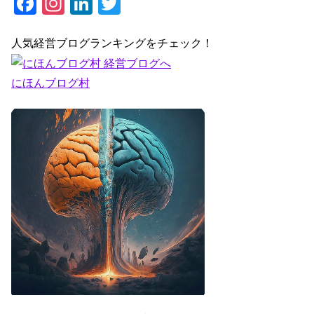
F
In
Li
T
a
st
n
wi
c
a
k
tt
人気経営ブログランキングをチェック！
e
gr
e
er
にほんブログ村
b
a
dI
o
m
n
o
k