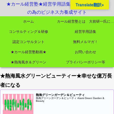
★カール経営塾★経営学用語集起業独立成功MBA
Translate翻訳»
の為のビジネス力養成サイト
ホーム
カール経営塾とは 大前研一氏にビジネス教育界最強講師陣として選ばれました
コンサルティング＆研修
経営学用語集
認定コンサルタント
無料メルマガ！
★カール経営塾動画★
お問い合わせ
★熱海風水＆グリーン
プライバシーポリシー等
★熱海風水グリーンビューティー★幸せな億万長
者になる
熱海グリーンガーデン＆ビューティ
熱海グリーンガーデン＆ビューティ Atami Green Garden &
Beauty