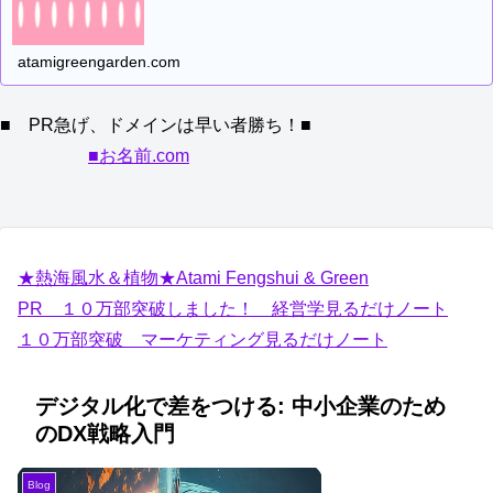
atamigreengarden.com
■ PR急げ、ドメインは早い者勝ち！■
■お名前.com
★熱海風水＆植物★Atami Fengshui & Green
PR １０万部突破しました！ 経営学見るだけノート
１０万部突破 マーケティング見るだけノート
デジタル化で差をつける: 中小企業のため
のDX戦略入門
Blog