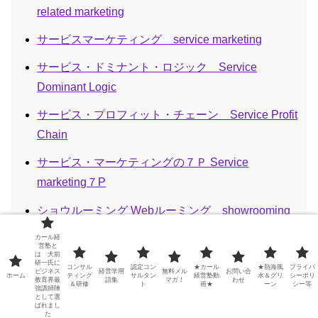
related marketing
サービスマーケティング service marketing
サービス・ドミナント・ロジック Service
Dominant Logic
サービス・プロフィット・チェーン Service Profit
Chain
サービス・マーケティングの７Ｐ Service
marketing７P
ショウルーミング Webルーミング showrooming
ソーシャルグラフ social graph
カール経
営塾と
は 大前
研一氏に
ソーシャルリスニング・傾聴 Social Listening
コンサル
認定コン
★カール
★熱海風
プライバ
ビジネス
経営学用
無料メル
お問い合
ホーム
ティング
サルタン
経営塾動
水＆グリ
シーポリ
教育界最
語集
マガ！
わせ
＆研修
ト
画★
ーン
シー等
強講師陣
ソーシャル戦略 Social Platform Strategy
として選
ばれまし
た