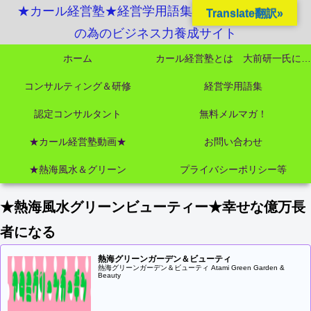
★カール経営塾★経営学用語集起業独立成功MBA
Translate翻訳»
の為のビジネス力養成サイト
ホーム
カール経営塾とは 大前研一氏にビジネス教育界最強講師陣として選ばれました
コンサルティング＆研修
経営学用語集
認定コンサルタント
無料メルマガ！
★カール経営塾動画★
お問い合わせ
★熱海風水＆グリーン
プライバシーポリシー等
★熱海風水グリーンビューティー★幸せな億万長
者になる
熱海グリーンガーデン＆ビューティ
熱海グリーンガーデン＆ビューティ Atami Green Garden &
Beauty