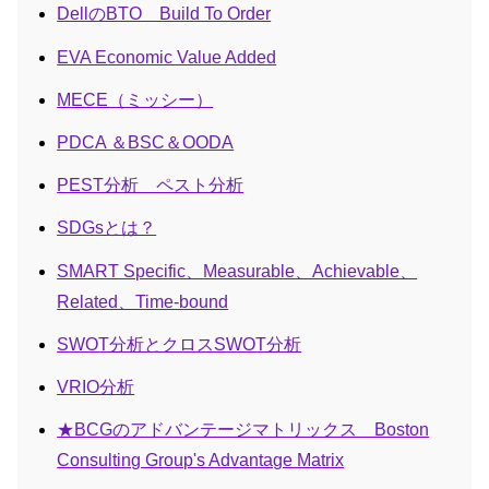
DellのBTO Build To Order
EVA Economic Value Added
MECE（ミッシー）
PDCA ＆BSC＆OODA
PEST分析 ペスト分析
SDGsとは？
SMART Specific、Measurable、Achievable、
Related、Time-bound
SWOT分析とクロスSWOT分析
VRIO分析
★BCGのアドバンテージマトリックス Boston
Consulting Group's Advantage Matrix