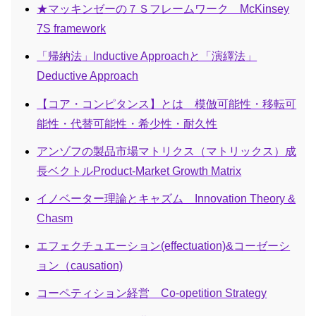
★マッキンゼーの７Ｓフレームワーク McKinsey
7S framework
「帰納法」Inductive Approachと「演繹法」
Deductive Approach
【コア・コンピタンス】とは 模倣可能性・移転可
能性・代替可能性・希少性・耐久性
アンゾフの製品市場マトリクス（マトリックス）成
長ベクトルProduct-Market Growth Matrix
イノベーター理論とキャズム Innovation Theory &
Chasm
エフェクチュエーション(effectuation)&コーゼーシ
ョン（causation)
コーペティション経営 Co-opetition Strategy