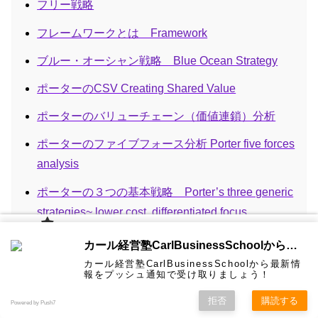
フリー戦略
フレームワークとは Framework
ブルー・オーシャン戦略 Blue Ocean Strategy
ポーターのCSV Creating Shared Value
ポーターのバリューチェーン（価値連鎖）分析
ポーターのファイブフォース分析 Porter five forces
analysis
ポーターの３つの基本戦略 Porter’s three generic
strategies~ lower cost, differentiated focus
ランチェスター戦略 弱者の戦略
カール経
カール経営塾CarlBusinessSchoolから通知を受け取る
営塾と
は 大前
カール経営塾CarlBusinessSchoolから最新情
研一氏に
リバース・イノベーション Reverse Innovation
コンサル
認定コン
★カール
★熱海風
プライバ
ビジネス
経営学用
無料メル
お問い合
報をプッシュ通知で受け取りましょう！
ホーム
ティング
サルタン
経営塾動
水＆グリ
シーポリ
教育界最
語集
マガ！
わせ
＆研修
ト
画★
ーン
シー等
強講師陣
仮説思考 hypothesis thinking
として選
拒否
購読する
Powered by Push7
ばれまし
た