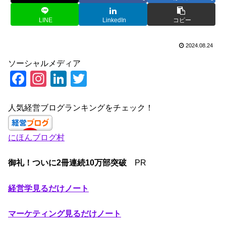
LINE
LinkedIn
コピー
2024.08.24
ソーシャルメディア
F
In
Li
T
a
st
n
wi
c
a
k
tt
人気経営ブログランキングをチェック！
e
gr
e
er
にほんブログ村
b
a
dI
o
m
n
御礼！ついに2冊連続10万部突破
PR
o
k
経営学見るだけノート
マーケティング見るだけノート