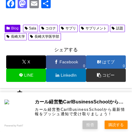
F
M
E
共
a
a
m
有
c
st
ail
Blog
5ala
コロナ
サプリ
サプリメント
話題
e
o
長崎大学
長崎大学医学部
b
d
o
o
シェアする
o
n
X
Facebook
はてブ
0
0
k
LINE
LinkedIn
コピー
平野 敦士カールをフォローする
カール経
カール経営塾CarlBusinessSchoolから通知を受け取る
営塾と
は 大前
カール経営塾CarlBusinessSchoolから最新情
研一氏に
コンサル
認定コン
★カール
★熱海風
プライバ
ビジネス
経営学用
無料メル
お問い合
報をプッシュ通知で受け取りましょう！
ホーム
ティング
サルタン
経営塾動
水＆グリ
シーポリ
教育界最
語集
マガ！
わせ
＆研修
ト
画★
ーン
シー等
強講師陣
として選
拒否
購読する
Powered by Push7
ばれまし
た