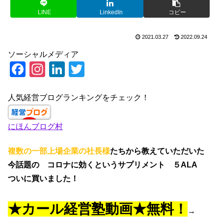
LINE
LinkedIn
コピー
2021.03.27
2022.09.24
ソーシャルメディア
F
In
Li
T
a
st
n
wi
c
a
k
tt
人気経営ブログランキングをチェック！
e
gr
e
er
にほんブログ村
b
a
dI
o
m
n
複数の一部上場企業の社長様
たちから教えていただいた
o
今話題の コロナに効くというサプリメント ５ALA
k
ついに買いました！
★カール経営塾動画★無料！
→