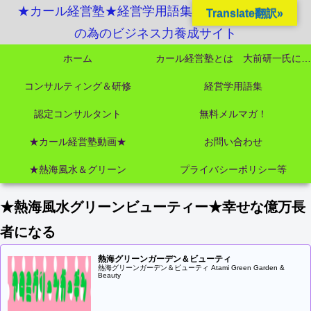
★カール経営塾★経営学用語集起業独立成功MBA
Translate翻訳»
の為のビジネス力養成サイト
ホーム
カール経営塾とは 大前研一氏にビジネス教育界最強講師陣として選ばれました
コンサルティング＆研修
経営学用語集
認定コンサルタント
無料メルマガ！
★カール経営塾動画★
お問い合わせ
★熱海風水＆グリーン
プライバシーポリシー等
★熱海風水グリーンビューティー★幸せな億万長
者になる
熱海グリーンガーデン＆ビューティ
熱海グリーンガーデン＆ビューティ Atami Green Garden &
Beauty