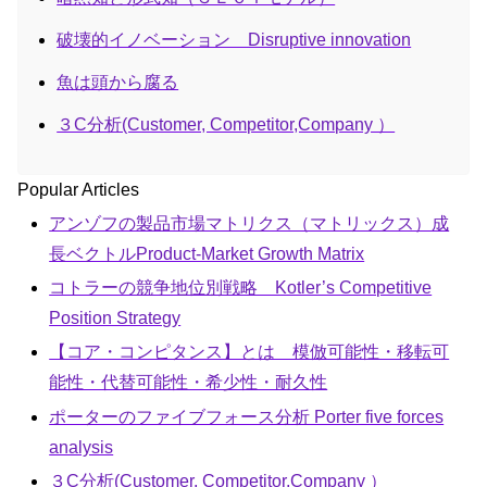
破壊的イノベーション Disruptive innovation
魚は頭から腐る
３C分析(Customer, Competitor,Company ）
Popular Articles
アンゾフの製品市場マトリクス（マトリックス）成
長ベクトルProduct-Market Growth Matrix
コトラーの競争地位別戦略 Kotler’s Competitive
Position Strategy
【コア・コンピタンス】とは 模倣可能性・移転可
能性・代替可能性・希少性・耐久性
ポーターのファイブフォース分析 Porter five forces
analysis
３C分析(Customer, Competitor,Company ）