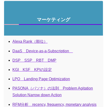
マーケティング
Alexa Rank（順位）
DaaS Device-as-a-Subscription
DSP SSP RBT DMP
KGI KSF KPIの設定
LPO Landing Page Optimization
PASONA（パソナ）の法則 Problem Agitation
Solution Narrow down Action
RFM分析 recency, frequency, monetary analysis