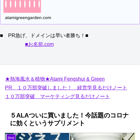
atamigreengarden.com
■ PR急げ、ドメインは早い者勝ち！■
■お名前.com
★熱海風水＆植物★Atami Fengshui & Green
PR １０万部突破しました！ 経営学見るだけノート
１０万部突破 マーケティング見るだけノート
５ALAついに買いました！今話題のコロナ
に効くというサプリメント
Blog