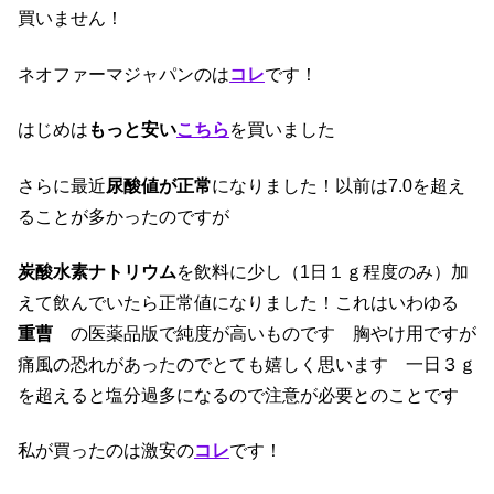
買いません！
ネオファーマジャパンのは
コレ
です！
はじめは
もっと安い
こちら
を買いました
さらに最近
尿酸値が正常
になりました！以前は7.0を超え
ることが多かったのですが
炭酸水素ナトリウム
を飲料に少し（1日１ｇ程度のみ）加
えて飲んでいたら正常値になりました！これはいわゆる
重曹
の医薬品版で純度が高いものです 胸やけ用ですが
痛風の恐れがあったのでとても嬉しく思います 一日３ｇ
を超えると塩分過多になるので注意が必要とのことです
私が買ったのは激安の
コレ
です！