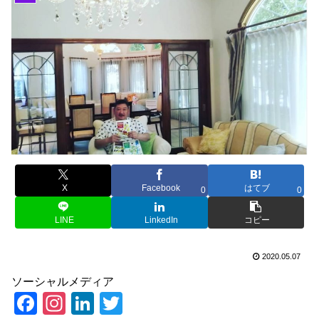
X
Facebook
はてブ
0
0
LINE
LinkedIn
コピー
2020.05.07
ソーシャルメディア
F
In
Li
T