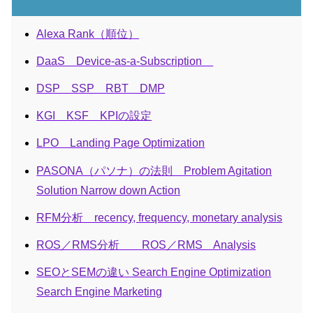
Alexa Rank（順位）
DaaS Device-as-a-Subscription
DSP SSP RBT DMP
KGI KSF KPIの設定
LPO Landing Page Optimization
PASONA（パソナ）の法則 Problem Agitation
Solution Narrow down Action
RFM分析 recency, frequency, monetary analysis
ROS／RMS分析 ROS／RMS Analysis
SEOとSEMの違い Search Engine Optimization
Search Engine Marketing