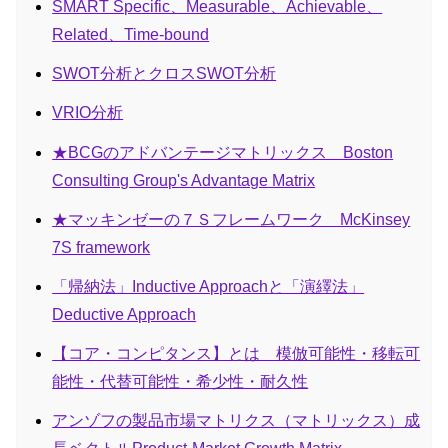
SMART Specific、Measurable、Achievable、
Related、Time-bound
SWOT分析とクロスSWOT分析
VRIO分析
★BCGのアドバンテージマトリックス Boston
Consulting Group's Advantage Matrix
★マッキンゼーの７Ｓフレームワーク McKinsey
7S framework
「帰納法」Inductive Approachと「演繹法」
Deductive Approach
【コア・コンピタンス】とは 模倣可能性・移転可
能性・代替可能性・希少性・耐久性
アンゾフの製品市場マトリクス（マトリックス）成