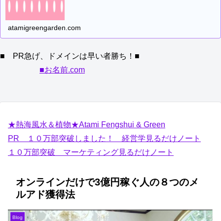
atamigreengarden.com
■ PR急げ、ドメインは早い者勝ち！■
■お名前.com
★熱海風水＆植物★Atami Fengshui & Green
PR １０万部突破しました！ 経営学見るだけノート
１０万部突破 マーケティング見るだけノート
オンラインだけで3億円稼ぐ人の８つのメ
ルアド獲得法
Blog