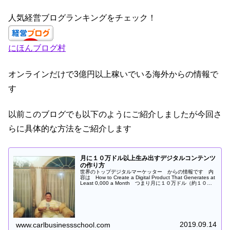
a
st
n
wi
c
a
k
tt
人気経営ブログランキングをチェック！
e
gr
e
er
にほんブログ村
b
a
dI
o
m
n
オンラインだけで3億円以上稼いでいる海外からの情報で
o
す
k
以前このブログでも以下のようにご紹介しましたが今回さ
らに具体的な方法をご紹介します
月に１０万ドル以上生み出すデジタルコンテンツ
の作り方
世界のトップデジタルマーケッター からの情報です 内
容は How to Create a Digital Product That Generates at
Least 0,000 a Month つまり月に１０万ドル（約１００
０万円...
2019.09.14
www.carlbusinessschool.com