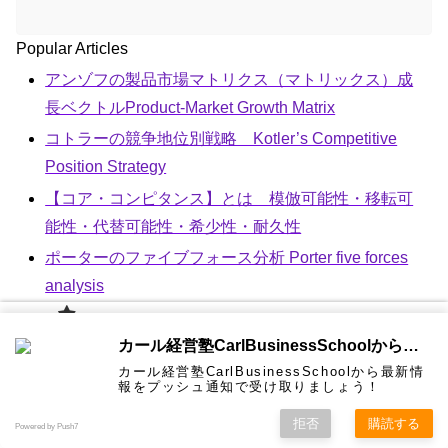
Popular Articles
アンゾフの製品市場マトリクス（マトリックス）成
長ベクトルProduct-Market Growth Matrix
コトラーの競争地位別戦略 Kotler’s Competitive
Position Strategy
【コア・コンピタンス】とは 模倣可能性・移転可
能性・代替可能性・希少性・耐久性
ポーターのファイブフォース分析 Porter five forces
analysis
３C分析(Customer, Competitor,Company ）
カール経
カール経営塾CarlBusinessSchoolから通知を受け取る
営塾と
は 大前
Newest Articles
カール経営塾CarlBusinessSchoolから最新情
研一氏に
コンサル
認定コン
★カール
★熱海風
プライバ
ビジネス
経営学用
無料メル
お問い合
報をプッシュ通知で受け取りましょう！
ホーム
ティング
サルタン
経営塾動
水＆グリ
シーポリ
教育界最
語集
マガ！
わせ
動画生成AI「Dream Machine」
＆研修
ト
画★
ーン
シー等
強講師陣
として選
拒否
購読する
シンギュラリティ (singularity)
Powered by Push7
ばれまし
た