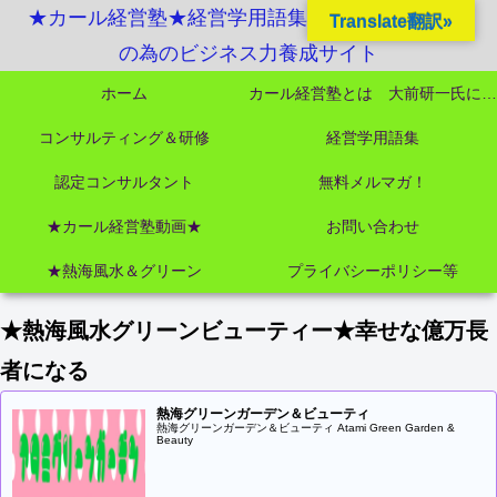
★カール経営塾★経営学用語集起業独立成功MBA
Translate翻訳»
の為のビジネス力養成サイト
ホーム
カール経営塾とは 大前研一氏にビジネス教育界最強講師陣として選ばれました
コンサルティング＆研修
経営学用語集
認定コンサルタント
無料メルマガ！
★カール経営塾動画★
お問い合わせ
★熱海風水＆グリーン
プライバシーポリシー等
★熱海風水グリーンビューティー★幸せな億万長
者になる
熱海グリーンガーデン＆ビューティ
熱海グリーンガーデン＆ビューティ Atami Green Garden &
Beauty