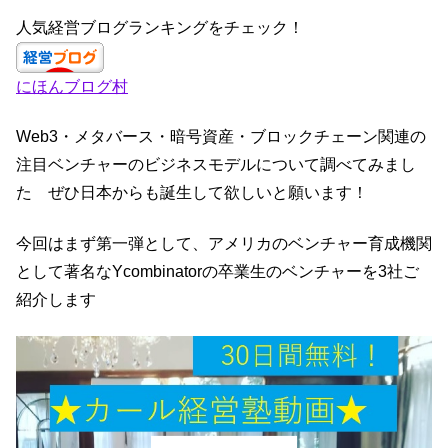
a
st
n
wi
c
a
k
tt
人気経営ブログランキングをチェック！
e
gr
e
er
にほんブログ村
b
a
dI
o
m
n
Web3・メタバース・暗号資産・ブロックチェーン関連の
o
注目ベンチャーのビジネスモデルについて調べてみまし
k
た ぜひ日本からも誕生して欲しいと願います！
今回はまず第一弾として、アメリカのベンチャー育成機関
として著名なYcombinatorの卒業生のベンチャーを3社ご
紹介します