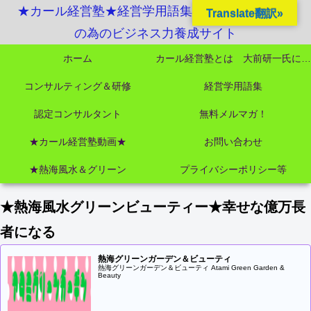
★カール経営塾★経営学用語集起業独立成功MBA
Translate翻訳»
の為のビジネス力養成サイト
ホーム
カール経営塾とは 大前研一氏にビジネス教育界最強講師陣として選ばれました
コンサルティング＆研修
経営学用語集
認定コンサルタント
無料メルマガ！
★カール経営塾動画★
お問い合わせ
★熱海風水＆グリーン
プライバシーポリシー等
★熱海風水グリーンビューティー★幸せな億万長
者になる
熱海グリーンガーデン＆ビューティ
熱海グリーンガーデン＆ビューティ Atami Green Garden &
Beauty