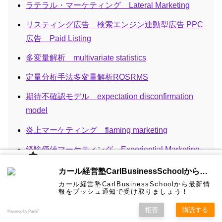
ラテラル・マーケティング Lateral Marketing
リスティング広告 検索エンジン連動型広告 PPC
広告 Paid Listing
多変量解析 multivariate statistics
定量分析手法多変量解析ROSRMS
期待不確認モデル expectation disconfirmation
model
炎上マーケティング flaming marketing
経験価値マーケティング Experiential Marketing
カール経
行動ターゲティング広告とリターゲティング BTA
カール経営塾CarlBusinessSchoolから通知を受け取る
営塾と
は 大前
behavioral targeting advertising,retargeting
カール経営塾CarlBusinessSchoolから最新情
研一氏に
コンサル
認定コン
★カール
★熱海風
プライバ
ビジネス
経営学用
無料メル
お問い合
報をプッシュ通知で受け取りましょう！
ホーム
ティング
サルタン
経営塾動
水＆グリ
シーポリ
advertising
教育界最
語集
マガ！
わせ
＆研修
ト
画★
ーン
シー等
強講師陣
として選
拒否
購読する
Powered by Push7
ばれまし
製品ライフサイクル Product life cycle
た