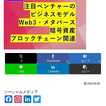
X
Facebook
はてブ
0
0
LINE
LinkedIn
コピー
2022.06.08
ソーシャルメディア
F
In
Li
T