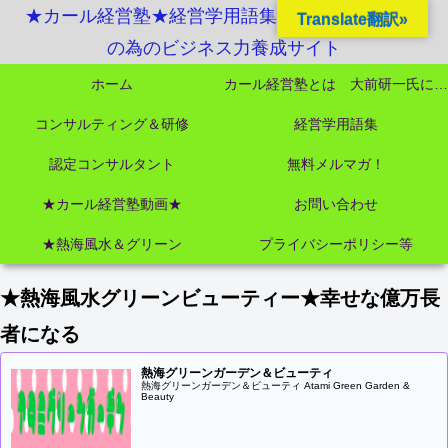
★カール経営塾★経営学用語集起業独立成功MBA
Translate翻訳»
の為のビジネス力養成サイト
ホーム
カール経営塾とは 大前研一氏にビジネス教育界最強講師陣として選ばれました
コンサルティング＆研修
経営学用語集
認定コンサルタント
無料メルマガ！
★カール経営塾動画★
お問い合わせ
★熱海風水＆グリーン
プライバシーポリシー等
★熱海風水グリーンビューティー★幸せな億万長
者になる
熱海グリーンガーデン＆ビューティ
熱海グリーンガーデン＆ビューティ Atami Green Garden &
Beauty