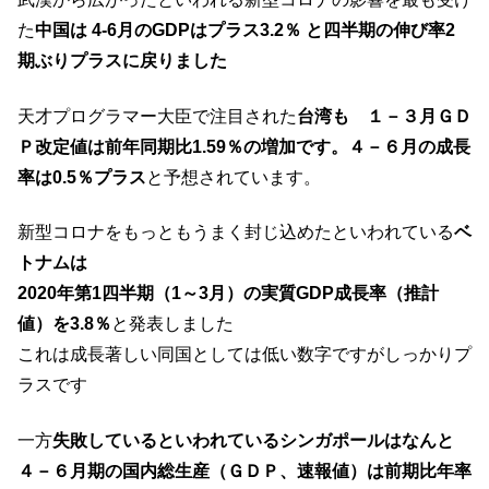
た
中国は 4-6月のGDPはプラス3.2％ と四半期の伸び率2
期ぶりプラスに戻りました
天才プログラマー大臣で注目された
台湾も １－３月ＧＤ
Ｐ改定値は前年同期比1.59％の増加です。４－６月の成長
率は0.5％プラス
と予想されています。
新型コロナをもっともうまく封じ込めたといわれている
ベ
トナムは
2020年第1四半期（1～3月）の実質GDP成長率（推計
値）を3.8％
と発表しました
これは成長著しい同国としては低い数字ですがしっかりプ
ラスです
一方
失敗しているといわれているシンガポールはなんと
４－６月期の国内総生産（ＧＤＰ、速報値）は前期比年率