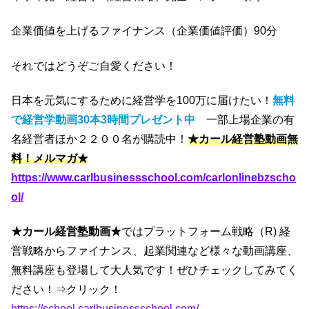
企業価値を上げるファイナンス（企業価値評価）90分
それではどうぞご自愛ください！
日本を元気にするために経営学を100万に届けたい！
無料
で経営学動画30本3時間プレゼント中
一部上場企業の有
名経営者ほか２２００名が購読中！
★カール経営塾動画無
料！メルマガ★
https://www.carlbusinessschool.com/carlonlinebzscho
ol/
★カール経営塾動画★
ではプラットフォーム戦略（R) 経
営戦略からファイナンス、起業関連など様々な動画講座、
無料講座も登場して大人気です！ぜひチェックしてみてく
ださい！⇒クリック！
https://school.carlbusinessschool.com/