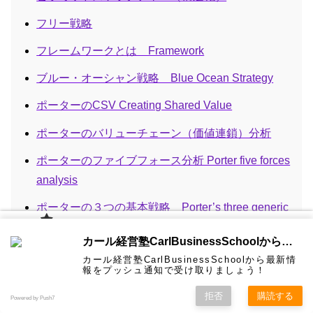
フリー戦略
フレームワークとは Framework
ブルー・オーシャン戦略 Blue Ocean Strategy
ポーターのCSV Creating Shared Value
ポーターのバリューチェーン（価値連鎖）分析
ポーターのファイブフォース分析 Porter five forces
analysis
ポーターの３つの基本戦略 Porter’s three generic
strategies~ lower cost, differentiated focus
カール経
カール経営塾CarlBusinessSchoolから通知を受け取る
営塾と
は 大前
ランチェスター戦略 弱者の戦略
カール経営塾CarlBusinessSchoolから最新情
研一氏に
コンサル
認定コン
★カール
★熱海風
プライバ
ビジネス
経営学用
無料メル
お問い合
報をプッシュ通知で受け取りましょう！
ホーム
ティング
サルタン
経営塾動
水＆グリ
シーポリ
教育界最
語集
マガ！
わせ
リバース・イノベーション Reverse Innovation
＆研修
ト
画★
ーン
シー等
強講師陣
として選
拒否
購読する
Powered by Push7
ばれまし
仮説思考 hypothesis thinking
た