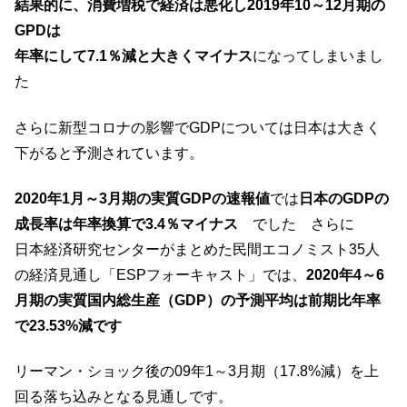
結果的に、消費増税で経済は悪化し2019年10～12月期の
GPDは
年率にして7.1％減と大きくマイナス
になってしまいまし
た
さらに新型コロナの影響でGDPについては日本は大きく
下がると予測されています。
2020年1月～3月期の実質GDPの速報値
では
日本のGDPの
成長率は年率換算で3.4％マイナス
でした さらに
日本経済研究センターがまとめた民間エコノミスト35人
の経済見通し「ESPフォーキャスト」では、
2020年4～6
月期の実質国内総生産（GDP）の予測平均は前期比年率
で23.53%減です
リーマン・ショック後の09年1～3月期（17.8%減）を上
回る落ち込みとなる見通しです。