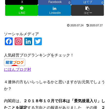
X
Facebook
はてブ
0
0
LINE
LinkedIn
コピー
2020.07.24
2020.07.27
ソーシャルメディア
F
In
Li
T
a
st
n
wi
c
a
k
tt
人気経営ブログランキングをチェック！
e
gr
e
er
にほんブログ村
b
a
dI
o
m
n
４連休の方もいらっしゃるかと思いますがお元気でしょう
o
か？
k
内閣府は、
２０１８年１０月で日本は「景気後退入り」し
たことを認定
する方向との報道がありました その後
２