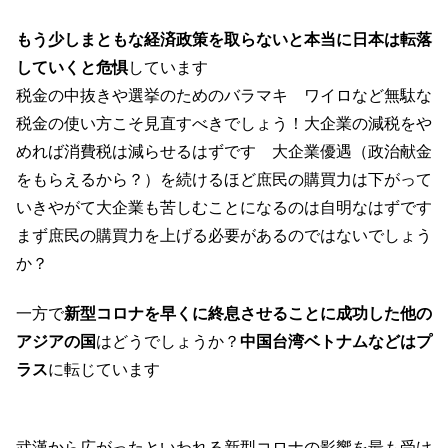
もう少しまともな経済政策を取らないと本当に日本は転落
していくと危惧
しています
税金の中抜きや選挙のためのバラマキ ワイロなど無駄な
税金の使い方こそ見直すべきでしょう！大企業の減税をや
めれば消費税は減らせるはずです 大企業優遇（政治献金
をもらえるから？）を続けるほど庶民の購買力は下がって
いきやがて大企業も苦しむことになるのは自明なはずです
まず庶民の購買力を上げる必要があるのではないでしょう
か？
一方で
新型コロナを早くに終息させることに成功した他の
アジアの国
はどうでしょうか？
中国台湾ベトナムなどはプ
ラス
に転じています
武漢から広がったといわれる新型コロナの影響を最も受け