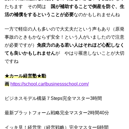
たちます その間は
国が補助することで倒産を防ぐ、生
活の補償をするということが必要
なのかもしれませんね
一方で軽症の人も多いので大丈夫だという声もあり（原発
事故のときもかならず安全！という人がいましたので注意
が必要ですが）
免疫力のある若い人はそれほど心配しなく
ても良いかもしれません
が やはり罹患しないことが大切
ですね
★カール経営塾★動
画
https://school.carlbusinessschool.com/
ビジネスモデル構築７Steps完全マスター3時間
最新プラットフォーム戦略完全マスター2時間40分
イッキ見！経営学（経営戦略）完全マスター6時間