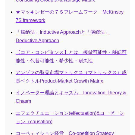
★マッキンゼーの７Ｓフレームワーク McKinsey
7S framework
「帰納法」Inductive Approachと「演繹法」
Deductive Approach
【コア・コンピタンス】とは 模倣可能性・移転可
能性・代替可能性・希少性・耐久性
アンゾフの製品市場マトリクス（マトリックス）成
長ベクトルProduct-Market Growth Matrix
イノベーター理論とキャズム Innovation Theory &
Chasm
エフェクチュエーション(effectuation)&コーゼーシ
ョン（causation)
コーペティション経営 Co-opetition Strategy