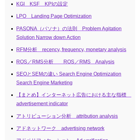
KGI KSF KPIの設定
LPO Landing Page Optimization
PASONA（パソナ）の法則 Problem Agitation
Solution Narrow down Action
RFM分析 recency, frequency, monetary analysis
ROS／RMS分析 ROS／RMS Analysis
SEOとSEMの違い Search Engine Optimization
Search Engine Marketing
【まとめ】インターネット広告における主な指標
advertisement indicator
アトリビューション分析 attribution analysis
アドネットワーク advertising network