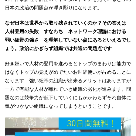
日本の政治の問題点が浮き彫りになります。
なぜ日本は世界から取り残されていくのか？その答えは
人材登用の失敗 すなわち ネットワーク理論における
弱い紐帯の強さ を理解していない点にあるといえるでし
ょう。政治にかぎらず組織では共通の問題点です
好き嫌いで人材の登用を進めるとトップのまわりは能力で
はなくトップの覚えがめでたいお世辞使いが占めることに
なります 強い紐帯の組織が出来るメリットはありますが
一方で有能な人材が離れていき組織の劣化が進みます。問
題なのは競争力が低下していくにもかかわらずそれ自体に
気がつかない組織になってしまうということです。