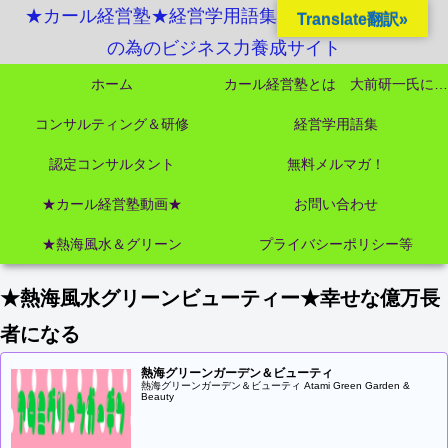
★カール経営塾★経営学用語集起業独立成功MBA
Translate翻訳»
の為のビジネス力養成サイト
ホーム
カール経営塾とは 大前研一氏にビジネス教育界最強講師陣として選ばれました
コンサルティング＆研修
経営学用語集
認定コンサルタント
無料メルマガ！
★カール経営塾動画★
お問い合わせ
★熱海風水＆グリーン
プライバシーポリシー等
★熱海風水グリーンビューティー★幸せな億万長
者になる
熱海グリーンガーデン＆ビューティ
熱海グリーンガーデン＆ビューティ Atami Green Garden &
Beauty