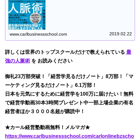
2019.02.22
www.carlbusinessschool.com
詳しくは世界のトップスクールだけで教えられている
最
強の人脈術
を お読みください
御礼23万部突破！「経営学見るだけノート」8万部！「マ
ーケティング見るだけノート」6.1万部！
日本を元気にするために経営学を100万に届けたい！無料
で経営学動画30本3時間プレゼント中一部上場企業の有名
経営者ほか３０００名超が購読中！
★カール経営塾動画無料！メルマガ★
https://www.carlbusinessschool.com/carlonlinebzscho