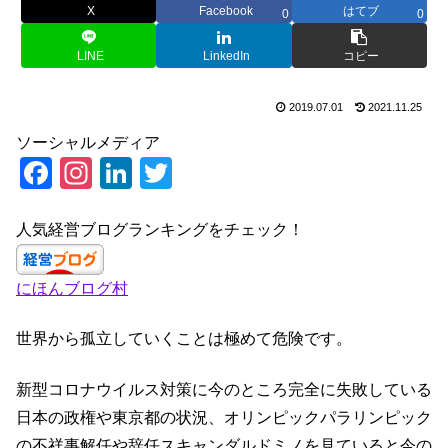
X
Facebook
はてブ
0
0
LINE
LinkedIn
コピー
2019.07.01
2021.11.25
ソーシャルメディア
F
In
Li
T
a
st
n
wi
c
a
k
tt
人気経営ブログランキングをチェック！
e
gr
e
er
にほんブログ村
b
a
dI
o
m
n
世界から孤立していくことは極めて危険です。
o
k
新型コロナウイルス対策に今のところ完全に失敗している
日本の政権や東京都の状況、オリンピックパラリンピック
の不祥事解任や辞任スキャンダルドミノを見ていると今の