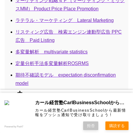
マーケティング戦略４Ｐ（マーケティング・ミック
スMM） Product Price Place Promotion
ラテラル・マーケティング Lateral Marketing
リスティング広告 検索エンジン連動型広告 PPC
広告 Paid Listing
多変量解析 multivariate statistics
定量分析手法多変量解析ROSRMS
期待不確認モデル expectation disconfirmation
model
炎上マーケティング flaming marketing
カール経
カール経営塾CarlBusinessSchoolから通知を受け取る
営塾と
経験価値マーケティング Experiential Marketing
は 大前
カール経営塾CarlBusinessSchoolから最新情
研一氏に
コンサル
認定コン
★カール
★熱海風
プライバ
ビジネス
経営学用
無料メル
お問い合
報をプッシュ通知で受け取りましょう！
ホーム
ティング
サルタン
経営塾動
水＆グリ
シーポリ
教育界最
語集
マガ！
わせ
行動ターゲティング広告とリターゲティング BTA
＆研修
ト
画★
ーン
シー等
強講師陣
として選
拒否
購読する
behavioral targeting advertising,retargeting
Powered by Push7
ばれまし
た