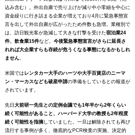
込み含む）。外出自粛で売り上げが減り中小零細を中心に
資金繰りに行き詰まる企業が増えており4月に緊急事態宣
言を出して外出自粛が広がったため件数も急増。業種別で
は、訪日観光客が急減して大きな打撃を受けた
宿泊業24
件、飲食業15件
など。
今後緊急事態宣言がさらに延長さ
れれば大企業すらも存続が危うくなる事態になるかもしれ
ません
。
米国では
レンタカー大手のハーツや大手百貨店のニーマ
ン・マーカスなども破産申請
の準備をしているとの報道が
されています。
先日
大前研一先生との定例会議でも1年半から2年くらい
続く可能性があること、ハーバード大学の教授も2年程度
続く可能性を指摘
していました。一旦は解除されても再び
流行する事例が多く、徹底的なPCR検査の実施、決定的