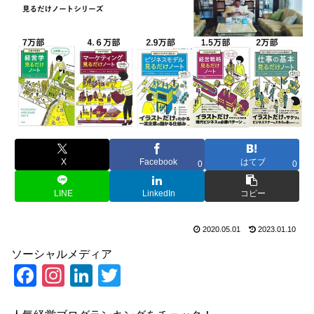
X
Facebook
はてブ
0
0
LINE
LinkedIn
コピー
2020.05.01
2023.01.10
ソーシャルメディア
F
In
Li
T
a
st
n
wi