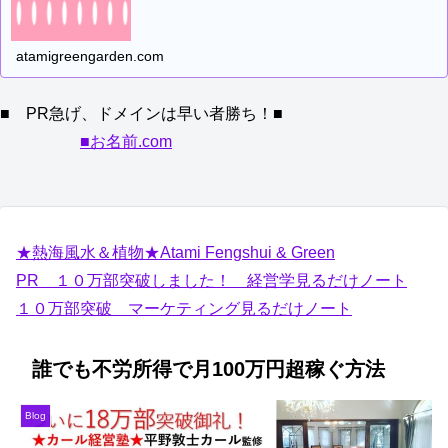
atamigreengarden.com
■ PR急げ、ドメインは早い者勝ち！■
■お名前.com
★熱海風水＆植物★Atami Fengshui & Green
PR １０万部突破しました！ 経営学見るだけノート
１０万部突破 マーケティング見るだけノート
誰でも不労所得で月100万円超稼ぐ方法
Blog