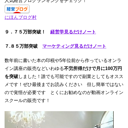
c
a
k
tt
人気経営ブログランキングをチェック！
e
gr
e
er
にほんブログ村
b
a
dI
o
m
n
９．７５万部突破！
経営学見るだけノート
o
k
７.
８５万部突破
マーケティング見るだけノート
数年前に書いた本の印税や5年位前から作っているオンラ
イン講座の販売などいわゆる
不労所得だけで月に100万円
を突破
しました！誰でも可能ですので副業としてもオスス
メです！ぜひ最後までお読みください 但し簡単ではない
ので覚悟が必要です とくにお勧めなのが動画オンライン
スクールの販売です！