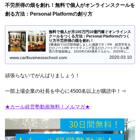
不労所得の畑を創れ！無料で個人がオンラインスクールを
創る方法：Personal Platformの創り方
無料で個人が月100万円10億円稼ぐオンラインス
クールをつくる方法：Personal Platformのつく
り方不労所得の畑を創れ！
2冊連続で10万部突破しました感謝です！PR 経営学見る
だけノートPR マーケティング見るだけノートデジタル教
育の市場規模は、2020年の84億米ドルから、2025年には
332億米ドルに拡大し、 年平均成長率は31.4％で成長する
2020.03.10
www.carlbusinessschool.com
と予測され...
頑張らないでがんばりましょう！
一部上場企業の社長を中心に4500名以上が購読中！⇒
★カール経営塾動画無料！メルマガ★