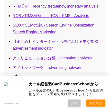
RFM分析 recency, frequency, monetary analysis
ROS／RMS分析 ROS／RMS Analysis
SEOとSEMの違い Search Engine Optimization
Search Engine Marketing
【まとめ】インターネット広告における主な指標
advertisement indicator
アトリビューション分析 attribution analysis
アドネットワーク advertising network
アドベリフィケーション Ad-verification
カール経
カール経営塾CarlBusinessSchoolから通知を受け取る
営塾と
アンバサダー、アドボケイツ、インフルエンサー
は 大前
カール経営塾CarlBusinessSchoolから最新情
研一氏に
コンサル
認定コン
★カール
★熱海風
プライバ
Ambassador Advocates Influencer
ビジネス
経営学用
無料メル
お問い合
報をプッシュ通知で受け取りましょう！
ホーム
ティング
サルタン
経営塾動
水＆グリ
シーポリ
教育界最
語集
マガ！
わせ
＆研修
ト
画★
ーン
シー等
強講師陣
として選
インターナルマーケティング７つの方法 Internal
拒否
購読する
Powered by Push7
ばれまし
た