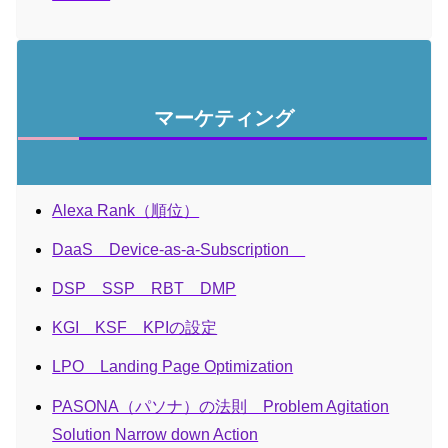
マーケティング
Alexa Rank（順位）
DaaS Device-as-a-Subscription
DSP SSP RBT DMP
KGI KSF KPIの設定
LPO Landing Page Optimization
PASONA（パソナ）の法則 Problem Agitation
Solution Narrow down Action