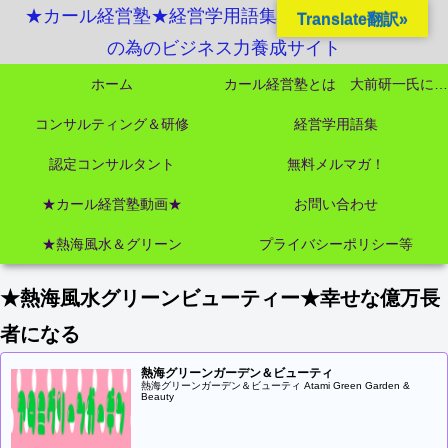
★カール経営塾★経営学用語集起業独立成功MBA
Translate翻訳»
の為のビジネス力養成サイト
ホーム
カール経営塾とは 大前研一氏にビジネス教育界最強講師陣として選ばれました
コンサルティング＆研修
経営学用語集
認定コンサルタント
無料メルマガ！
★カール経営塾動画★
お問い合わせ
★熱海風水＆グリーン
プライバシーポリシー等
★熱海風水グリーンビューティー★幸せな億万長
者になる
熱海グリーンガーデン＆ビューティ
熱海グリーンガーデン＆ビューティ Atami Green Garden &
Beauty