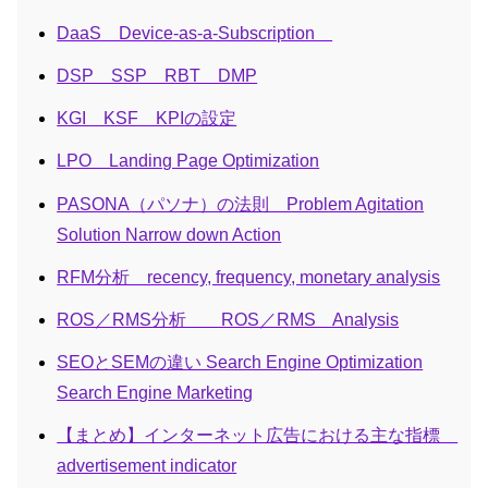
DaaS Device-as-a-Subscription
DSP SSP RBT DMP
KGI KSF KPIの設定
LPO Landing Page Optimization
PASONA（パソナ）の法則 Problem Agitation
Solution Narrow down Action
RFM分析 recency, frequency, monetary analysis
ROS／RMS分析 ROS／RMS Analysis
SEOとSEMの違い Search Engine Optimization
Search Engine Marketing
【まとめ】インターネット広告における主な指標
advertisement indicator