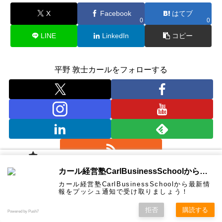
o
n
X
Facebook
はてブ
0
0
k
LINE
LinkedIn
コピー
平野 敦士カールをフォローする
カール経
カール経営塾CarlBusinessSchoolから通知を受け取る
営塾と
は 大前
平野 敦士カール
カール経営塾CarlBusinessSchoolから最新情
研一氏に
コンサル
認定コン
★カール
★熱海風
プライバ
ビジネス
経営学用
無料メル
お問い合
報をプッシュ通知で受け取りましょう！
ホーム
ティング
サルタン
経営塾動
水＆グリ
シーポリ
教育界最
語集
マガ！
わせ
＆研修
ト
画★
ーン
シー等
強講師陣
として選
関連記事
拒否
購読する
Powered by Push7
ばれまし
た