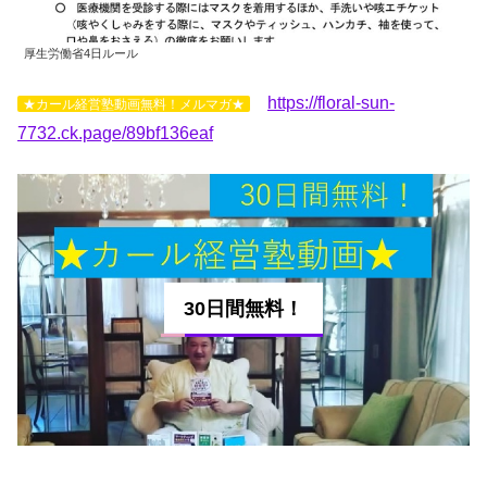
厚生労働省4日ルール
https://floral-sun-
★カール経営塾動画無料！メルマガ★
7732.ck.page/89bf136eaf
30日間無料！