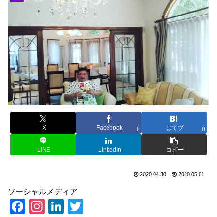
X
Facebook
はてブ
0
0
LINE
LinkedIn
コピー
2020.04.30
2020.05.01
ソーシャルメディア
F
In
Li
T