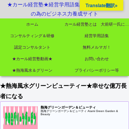
★カール経営塾★経営学用語集起業独立成功MBA
Translate翻訳»
の為のビジネス力養成サイト
ホーム
カール経営塾とは 大前研一氏にビジネス教育界最強講師陣として選ばれました
コンサルティング＆研修
経営学用語集
認定コンサルタント
無料メルマガ！
★カール経営塾動画★
お問い合わせ
★熱海風水＆グリーン
プライバシーポリシー等
★熱海風水グリーンビューティー★幸せな億万長
者になる
熱海グリーンガーデン＆ビューティ
熱海グリーンガーデン＆ビューティ Atami Green Garden &
Beauty