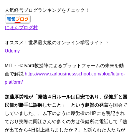
a
st
n
wi
c
a
k
tt
人気経営ブログランキングをチェック！
e
gr
e
er
にほんブログ村
b
a
dI
o
m
n
オススメ！世界最大級のオンライン学習サイト⇒
o
Udemy
k
MIT・Harvard教授陣によるプラットフォームの未来を動
画で解説
https://www.carlbusinessschool.com/blog/future-
platform/
加藤厚労相が「発熱４日ルールは目安であり、保健所と国
民側が勝手に誤解したこと」 という趣旨の発言
を国会で
していました、、以下のように厚労省のHPにも明記され
ており実際に岡江さんや多くの方は保健所に電話して「熱
が出てから4日以上経ちましたか？」と断られた人たちが