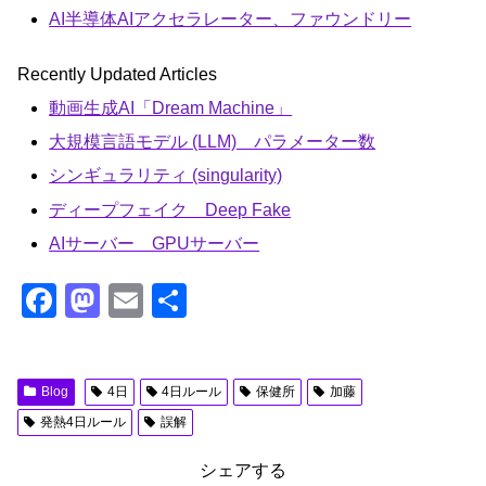
AI半導体AIアクセラレーター、ファウンドリー
Recently Updated Articles
動画生成AI「Dream Machine」
大規模言語モデル (LLM) パラメーター数
シンギュラリティ (singularity)
ディープフェイク Deep Fake
AIサーバー GPUサーバー
F
M
E
共
a
a
m
有
c
st
ail
Blog
4日
4日ルール
保健所
加藤
e
o
発熱4日ルール
誤解
b
d
o
o
シェアする