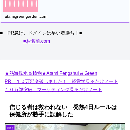
atamigreengarden.com
■ PR急げ、ドメインは早い者勝ち！■
■お名前.com
★熱海風水＆植物★Atami Fengshui & Green
PR １０万部突破しました！ 経営学見るだけノート
１０万部突破 マーケティング見るだけノート
信じる者は救われない 発熱4日ルールは
保健所が勝手に誤解した
Blog