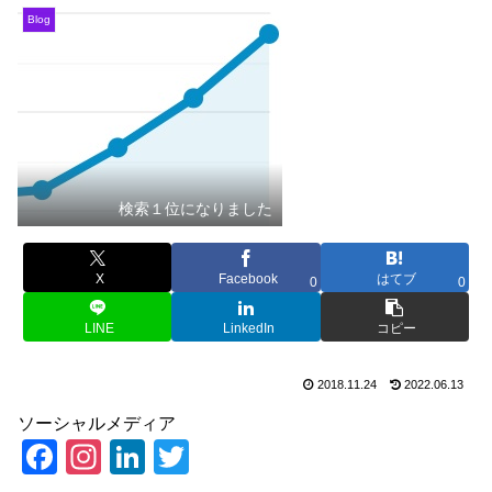
Blog
検索１位になりました
X
Facebook
はてブ
0
0
LINE
LinkedIn
コピー
2018.11.24
2022.06.13
ソーシャルメディア
F
In
Li
T
a
st
n
wi