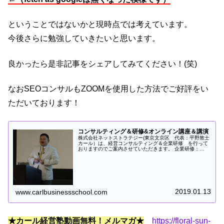
ということではないかと現時点では考えています。
今後さらに勉強していきたいと思います。
良かったら是非記事をシェアしてみてください！(笑)
なおSEOコンサルもZOOMを使用した方法でご好評をい
ただいております！
コンサルティング＆研修&オンライン講座＆講演
株式会社ネットストラテジー(東京文京区 代表：平野敦士
カール）は、経営コンサルティング＆企業研修 を行って
おりますのでご案内させていただきます。 企業研修：
Panasonic様、NTTデータ様、野村総合研修所様、MTI様、
MJSミロク情報システム様、日本最大の家電メーカーH社
など日本を代表する企業様にて社員の方向けに研修事業を
実施してきております。おかげさまで受講者の方の９３％
が大変満足との高い評価をいただいており、ワークショッ
プが面白い！とのご評価をいただいております。基本的に
レクチャーとワークシップの比率は３：７のイメージで
2019.01.13
www.carlbusinessschool.com
す。とくに人気な研修は６０枚のカードを利用した新規事
業・新ビジネスモデル構築７Steps講座と日本で唯一のプ
ラットフォーム戦略(R)構築７Steps研修です。
★カール経営塾動画無料！メルマガ★
https://floral-sun-