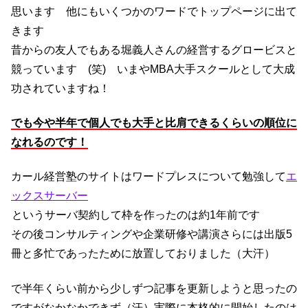
思います 他にもいくつかのワードでトップページに出て
きます
昔からの友人でもある堀義人さんの経営するグロービスと
競っています (笑) いまやMBA大手スクールとして大成
功されていますね！
でも今や半年で個人でも大手と比肩できるくらいの順位に
なれるのです！
カール経営塾のサイトはワードプレスについて勉強して
エ
ックスサーバー
というサーバ契約して枠を作ったのは約1年前です
その後コンサルティングや企業研修や講演さらには出版5
冊と多忙であったために放置しておりました（大汗）
で半年くらい前から少しずつ記事を更新しようと思ったの
ですがなかなかできず（汗）実際に本格的に開始したのは