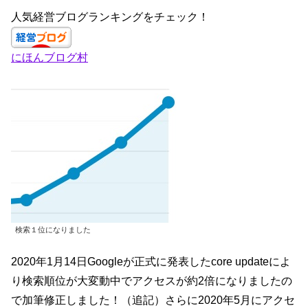
c
a
k
tt
人気経営ブログランキングをチェック！
e
gr
e
er
にほんブログ村
b
a
dI
o
m
n
o
k
検索１位になりました
2020年1月14日Googleが正式に発表したcore updateによ
り検索順位が大変動中でアクセスが約2倍になりましたの
で加筆修正しました！（追記）さらに2020年5月にアクセ