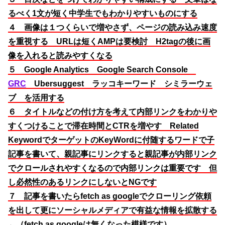
るべく1文が短く中学生でもわかりやすいものにする
４ 画像は１つくらいで増やさず、ページの読み込み速度
を重視する URLは短くAMPは要検討 H2tagの後に画
像を入れると読みやすくなる
５ Google Analytics Google Search Console
GRC
Ubersuggest ラッコキーワード シミラーウェ
ブ
を活用する
６ タイトルなどの付け方を考えて内部リンクをわかりや
すくつけることで滞在時間とCTRを増やす Related
KeywordでターゲットのKeyWordに付随するワードで子
記事を書いて、親記事にリンクすると親記事が内部リンク
でクロールされやすくなるので内部リンクは重要です 但
し必然性のあるリンクにしないとNGです
７ 記事を書いたらfetch as googleでクローリング依頼
を出して更にソーシャルメディアで有益な情報を拡散する
←（fetch as googleは無くなった模様です）