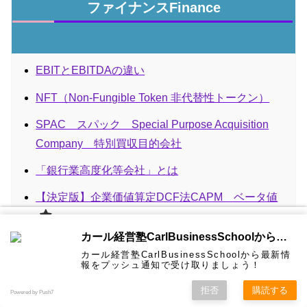
ファイナンスFinance
EBITとEBITDAの違い
NFT（Non-Fungible Token 非代替性トークン）
SPAC スパック Special Purpose Acquisition
Company 特別買収目的会社
「銀行業高度化等会社」とは
【決定版】企業価値算定DCF法CAPM ベータ値
WACCとは
カール経
カール経営塾CarlBusinessSchoolから通知を受け取る
営塾と
オプション取引 コールオプション＆プットオプ
は 大前
カール経営塾CarlBusinessSchoolから最新情
研一氏に
コンサル
認定コン
★カール
★熱海風
プライバ
ション Option
ビジネス
経営学用
無料メル
お問い合
報をプッシュ通知で受け取りましょう！
ホーム
ティング
サルタン
経営塾動
水＆グリ
シーポリ
教育界最
語集
マガ！
わせ
＆研修
ト
画★
ーン
シー等
強講師陣
として選
オープンAPI Open API
拒否
購読する
Powered by Push7
ばれまし
た