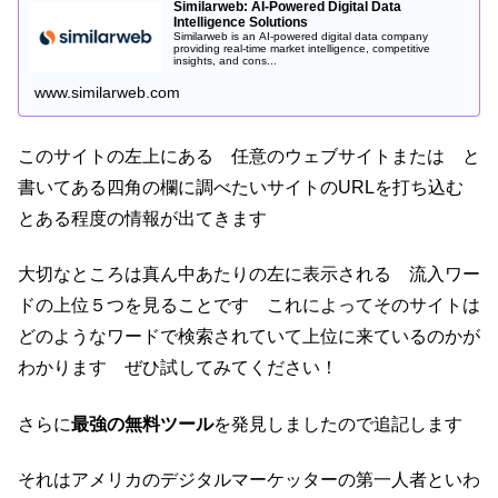
Similarweb: AI-Powered Digital Data
Intelligence Solutions
Similarweb is an AI-powered digital data company
providing real-time market intelligence, competitive
insights, and cons...
www.similarweb.com
このサイトの左上にある 任意のウェブサイトまたは と
書いてある四角の欄に調べたいサイトのURLを打ち込む
とある程度の情報が出てきます
大切なところは真ん中あたりの左に表示される 流入ワー
ドの上位５つを見ることです これによってそのサイトは
どのようなワードで検索されていて上位に来ているのかが
わかります ぜひ試してみてください！
さらに
最強の無料ツール
を発見しましたので追記します
それはアメリカのデジタルマーケッターの第一人者といわ