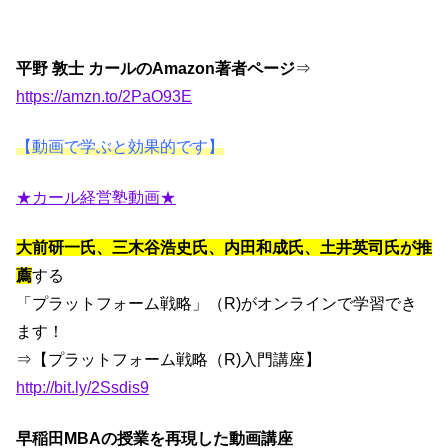
平野 敦士 カールのAmazon著者ページ
⇒
https://amzn.to/2PaO93E
【動画で学ぶと効果的です】
★カール経営塾動画★
大前研一氏、三木谷浩史氏、内田和成氏、土井英司氏が推
薦
する
「プラットフォーム戦略」（R)がオンラインで学習でき
ます！
⇒【プラットフォーム戦略（R)入門講座】
http://bit.ly/2Ssdis9
早稲田MBAの授業を再現した動画講座