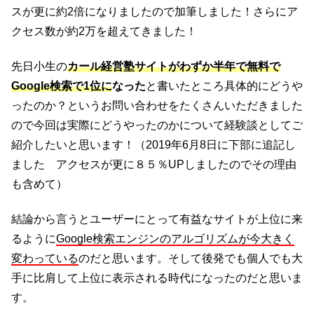
スが更に約2倍になりましたので加筆しました！さらにア
クセス数が約2万を超えてきました！
先日小生の
カール経営塾サイトがわずか半年で無料で
Google検索で1位に
なった
と書いたところ具体的にどうや
ったのか？というお問い合わせをたくさんいただきました
ので今回は実際にどうやったのかについて経験談としてご
紹介したいと思います！（2019年6月8日に下部に追記し
ました アクセスが更に８５％UPしましたのでその理由
も含めて）
結論から言うとユーザーにとって有益なサイトが上位に来
るように
Google検索エンジンのアルゴリズムが今大きく
変わっている
のだと思います。そして後発でも個人でも大
手に比肩して上位に表示される時代になったのだと思いま
す。