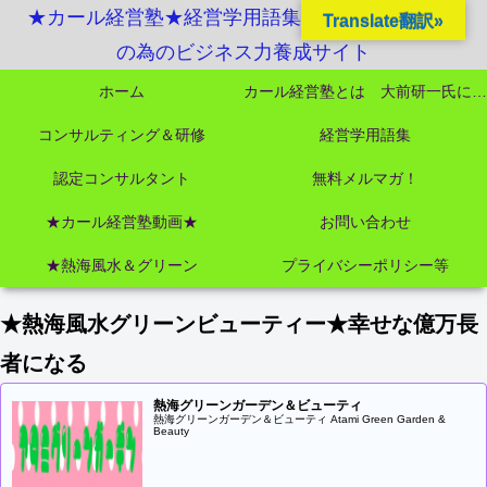
★カール経営塾★経営学用語集起業独立成功MBA
Translate翻訳»
の為のビジネス力養成サイト
ホーム
カール経営塾とは 大前研一氏にビジネス教育界最強講師陣として選ばれました
コンサルティング＆研修
経営学用語集
認定コンサルタント
無料メルマガ！
★カール経営塾動画★
お問い合わせ
★熱海風水＆グリーン
プライバシーポリシー等
★熱海風水グリーンビューティー★幸せな億万長
者になる
熱海グリーンガーデン＆ビューティ
熱海グリーンガーデン＆ビューティ Atami Green Garden &
Beauty