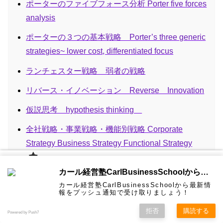
ポーターのファイブフォース分析 Porter five forces
analysis
ポーターの３つの基本戦略 Porter’s three generic
strategies~ lower cost, differentiated focus
ランチェスター戦略 弱者の戦略
リバース・イノベーション Reverse Innovation
仮説思考 hypothesis thinking
全社戦略・事業戦略・機能別戦略 Corporate
Strategy Business Strategy Functional Strategy
新商品や新サービスを作り出す15の発想法
カール経
カール経営塾CarlBusinessSchoolから通知を受け取る
営塾と
は 大前
暗黙知と形式知（ＳＥＣＩモデル）
カール経営塾CarlBusinessSchoolから最新情
研一氏に
コンサル
認定コン
★カール
★熱海風
プライバ
ビジネス
経営学用
無料メル
お問い合
報をプッシュ通知で受け取りましょう！
ホーム
ティング
サルタン
経営塾動
水＆グリ
シーポリ
教育界最
語集
マガ！
わせ
＆研修
ト
画★
ーン
シー等
破壊的イノベーション Disruptive innovation
強講師陣
として選
拒否
購読する
Powered by Push7
ばれまし
魚は頭から腐る
た