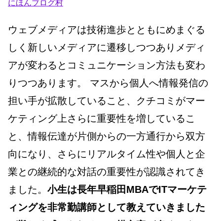
にほんブログ村
b
a
dI
o
m
n
ウェブメディアは技術進歩とともにめまぐる
o
しく新しいメディアに遷移しつつありメディ
k
アが変わるとコミュニケーション方法も変わ
りつつあります。 マスから個人へ情報発信の
担い手が拡散していること、クチコミがマー
ケティング上さらに重要性を増しているこ
と、情報伝達が片側からの一方通行から双方
向になり、さらにリアルタイム性や個人と企
業との継続的な対話の重要性が認識されてき
ました。
小生は長年早稲田MBAでITマーケテ
ィングを非常勤講師として教えていきました