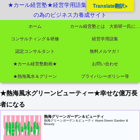
★カール経営塾★経営学用語集起業独立成功MBA
Translate翻訳»
の為のビジネス力養成サイト
ホーム
カール経営塾とは 大前研一氏にビジネス教育界最強講師陣として選ばれました
コンサルティング＆研修
経営学用語集
認定コンサルタント
無料メルマガ！
★カール経営塾動画★
お問い合わせ
★熱海風水＆グリーン
プライバシーポリシー等
★熱海風水グリーンビューティー★幸せな億万長
者になる
熱海グリーンガーデン＆ビューティ
熱海グリーンガーデン＆ビューティ Atami Green Garden &
Beauty