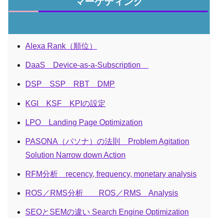
マーケティング
Alexa Rank（順位）
DaaS Device-as-a-Subscription
DSP SSP RBT DMP
KGI KSF KPIの設定
LPO Landing Page Optimization
PASONA（パソナ）の法則 Problem Agitation
Solution Narrow down Action
RFM分析 recency, frequency, monetary analysis
ROS／RMS分析 ROS／RMS Analysis
SEOとSEMの違い Search Engine Optimization